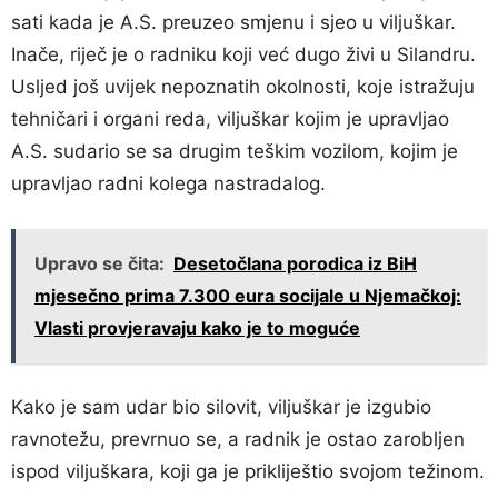
sati kada je A.S. preuzeo smjenu i sjeo u viljuškar.
Inače, riječ je o radniku koji već dugo živi u Silandru.
Usljed još uvijek nepoznatih okolnosti, koje istražuju
tehničari i organi reda, viljuškar kojim je upravljao
A.S. sudario se sa drugim teškim vozilom, kojim je
upravljao radni kolega nastradalog.
Upravo se čita:
Desetočlana porodica iz BiH
mjesečno prima 7.300 eura socijale u Njemačkoj:
Vlasti provjeravaju kako je to moguće
Kako je sam udar bio silovit, viljuškar je izgubio
ravnotežu, prevrnuo se, a radnik je ostao zarobljen
ispod viljuškara, koji ga je prikliještio svojom težinom.