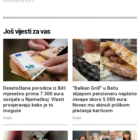
Još vijesti za vas
Desetočlana porodica iz BiH
“Balkan Grill” u Beču
mjesečno prima 7.300 eura
slijepom penzioneru naplatio
socijale u Njemačkoj: Vlasti
ćevape skoro 5.000 eura:
provjeravaju kako je to
Novac mu skinuli prilikom
moguće
plaćanja karticom
Svijet
Svijet