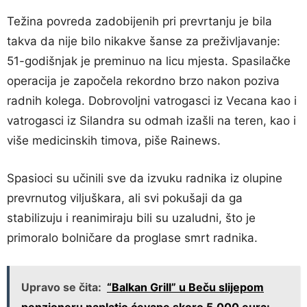
Težina povreda zadobijenih pri prevrtanju je bila
takva da nije bilo nikakve šanse za preživljavanje:
51-godišnjak je preminuo na licu mjesta. Spasilačke
operacija je započela rekordno brzo nakon poziva
radnih kolega. Dobrovoljni vatrogasci iz Vecana kao i
vatrogasci iz Silandra su odmah izašli na teren, kao i
više medicinskih timova, piše Rainews.
Spasioci su učinili sve da izvuku radnika iz olupine
prevrnutog viljuškara, ali svi pokušaji da ga
stabilizuju i reanimiraju bili su uzaludni, što je
primoralo bolničare da proglase smrt radnika.
Upravo se čita:
“Balkan Grill” u Beču slijepom
penzioneru naplatio ćevape skoro 5.000 eura: