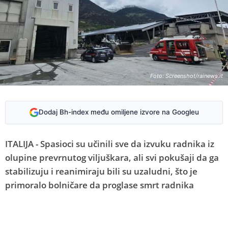
Foto: Screenshot/rainews.it
Dodaj Bh-index među omiljene izvore na Googleu
ITALIJA - Spasioci su učinili sve da izvuku radnika iz
olupine prevrnutog viljuškara, ali svi pokušaji da ga
stabilizuju i reanimiraju bili su uzaludni, što je
primoralo bolničare da proglase smrt radnika