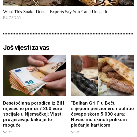
Još vijesti za vas
Desetočlana porodica iz BiH
“Balkan Grill” u Beču
mjesečno prima 7.300 eura
slijepom penzioneru naplatio
socijale u Njemačkoj: Vlasti
ćevape skoro 5.000 eura:
provjeravaju kako je to
Novac mu skinuli prilikom
moguće
plaćanja karticom
Svijet
Svijet