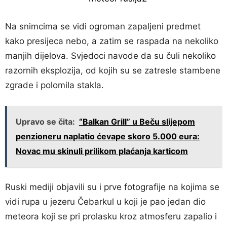
Na snimcima se vidi ogroman zapaljeni predmet
kako presijeca nebo, a zatim se raspada na nekoliko
manjih dijelova. Svjedoci navode da su čuli nekoliko
razornih eksplozija, od kojih su se zatresle stambene
zgrade i polomila stakla.
Upravo se čita:
“Balkan Grill” u Beču slijepom
penzioneru naplatio ćevape skoro 5.000 eura:
Novac mu skinuli prilikom plaćanja karticom
Ruski mediji objavili su i prve fotografije na kojima se
vidi rupa u jezeru Čebarkul u koji je pao jedan dio
meteora koji se pri prolasku kroz atmosferu zapalio i