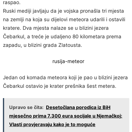
raspao.
Ruski mediji javljaju da je vojska pronašla tri mjesta
na zemlji na koja su dijelovi meteora udarili i ostavili
kratere. Dva mjesta nalaze se u blizini jezera
Čebarkul, a treće je udaljeno 80 kilometara prema
zapadu, u blizini grada Zlatousta.
Jedan od komada meteora koji je pao u blizini jezera
Čebarkul ostavio je krater prešnika šest metera.
Upravo se čita:
Desetočlana porodica iz BiH
mjesečno prima 7.300 eura socijale u Njemačkoj:
Vlasti provjeravaju kako je to moguće