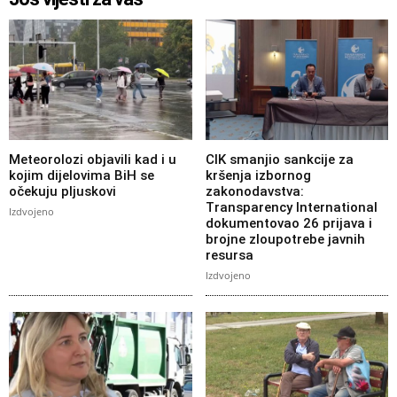
Meteorolozi objavili kad i u
CIK smanjio sankcije za
kojim dijelovima BiH se
kršenja izbornog
očekuju pljuskovi
zakonodavstva:
Transparency International
Izdvojeno
dokumentovao 26 prijava i
brojne zloupotrebe javnih
resursa
Izdvojeno