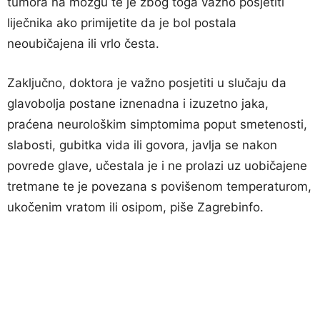
tumora na mozgu te je zbog toga važno posjetiti
liječnika ako primijetite da je bol postala
neoubičajena ili vrlo česta.
Zaključno, doktora je važno posjetiti u slučaju da
glavobolja postane iznenadna i izuzetno jaka,
praćena neurološkim simptomima poput smetenosti,
slabosti, gubitka vida ili govora, javlja se nakon
povrede glave, učestala je i ne prolazi uz uobičajene
tretmane te je povezana s povišenom temperaturom,
ukočenim vratom ili osipom, piše Zagrebinfo.