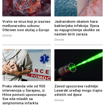
Vratio se virus koji je izazvao
Jadranskom obalom hara
međunarodnu uzbunu:
bakterijska infekcija: Djeca
Otkriven novi slučaj u Europi
su najugroženija ukoliko se
nastavi širiti zaraza
Zdravlje
Zdravlje
Preko vikenda više od 950
Zavod upozorava roditelje:
intervencija u Sarajevu, iz
Laserski uređaji mogu trajno
Hitne pomoći upozoravaju:
oštetiti vid djece
Sve više mladih sa
Zdravlje
simptomima infarkta