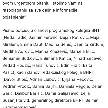
ovom urgentnom pitanju i stojimo Vam na
raspolaganju za sve daljnje informacije ili
pojašnjenja”.
Pismo potpisuju članovi programskog kolegija BHT1
(Neda Tadić, Jasmin Ferović, Dejan Petrović, Maja
Miralem, Emina Daut, Medina Šehić, Dženita Zirdum,
Mediha Adrović, Marina Knežević, Marsela Bilić,
Benjamin Butković, Ehlimana Katica, Nihad Zečević,
Vedad Hodžić, Haris Tunović, Edin Hidić, Ezita
Pašić), kao i članovi redakcijskog kolegija BHR1
(Davor Stipić, Adnan Ljubović, Ljiljana Pepović,
Vedran Prodić, Sanija Saljihi, Danijela Regoje, Dejan
Garić, Dalibor Barišić, Damir Galijašević, Lejla
Sužanj) te v.d. generalnog direktora BHRT Belmin
Karamehmedović.