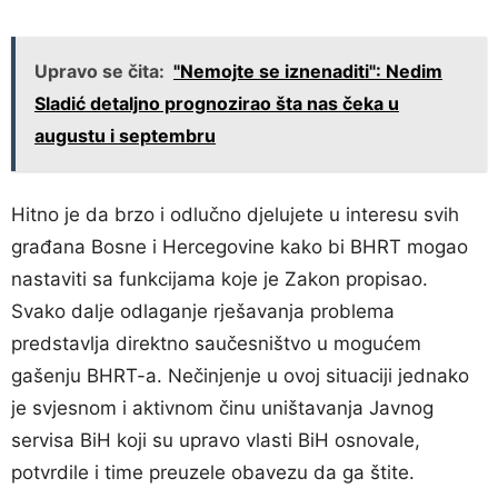
Upravo se čita:
"Nemojte se iznenaditi": Nedim
Sladić detaljno prognozirao šta nas čeka u
augustu i septembru
Hitno je da brzo i odlučno djelujete u interesu svih
građana Bosne i Hercegovine kako bi BHRT mogao
nastaviti sa funkcijama koje je Zakon propisao.
Svako dalje odlaganje rješavanja problema
predstavlja direktno saučesništvo u mogućem
gašenju BHRT-a. Nečinjenje u ovoj situaciji jednako
je svjesnom i aktivnom činu uništavanja Javnog
servisa BiH koji su upravo vlasti BiH osnovale,
potvrdile i time preuzele obavezu da ga štite.