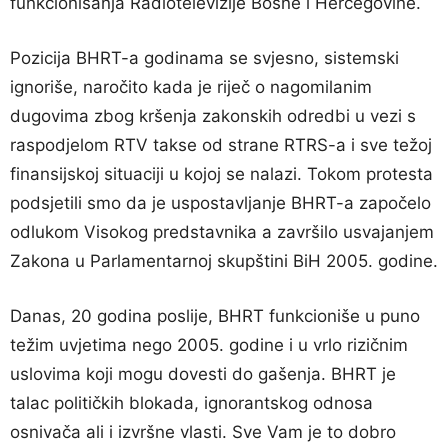
funkcionisanja Radiotelevizije Bosne i Hercegovine.
Pozicija BHRT-a godinama se svjesno, sistemski
ignoriše, naročito kada je riječ o nagomilanim
dugovima zbog kršenja zakonskih odredbi u vezi s
raspodjelom RTV takse od strane RTRS-a i sve težoj
finansijskoj situaciji u kojoj se nalazi. Tokom protesta
podsjetili smo da je uspostavljanje BHRT-a započelo
odlukom Visokog predstavnika a završilo usvajanjem
Zakona u Parlamentarnoj skupštini BiH 2005. godine.
Danas, 20 godina poslije, BHRT funkcioniše u puno
težim uvjetima nego 2005. godine i u vrlo rizičnim
uslovima koji mogu dovesti do gašenja. BHRT je
talac političkih blokada, ignorantskog odnosa
osnivača ali i izvršne vlasti. Sve Vam je to dobro