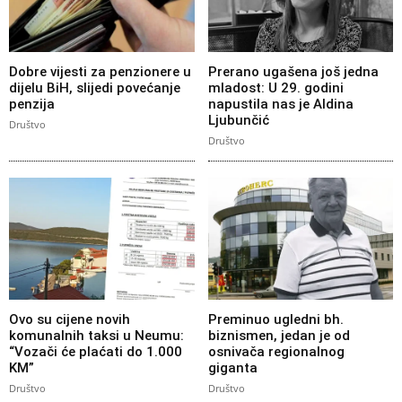
Dobre vijesti za penzionere u
Prerano ugašena još jedna
dijelu BiH, slijedi povećanje
mladost: U 29. godini
penzija
napustila nas je Aldina
Ljubunčić
Društvo
Društvo
Ovo su cijene novih
Preminuo ugledni bh.
komunalnih taksi u Neumu:
biznismen, jedan je od
“Vozači će plaćati do 1.000
osnivača regionalnog
KM”
giganta
Društvo
Društvo