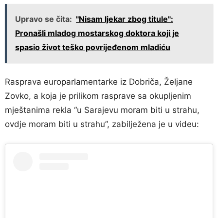
Upravo se čita:
"Nisam ljekar zbog titule":
Pronašli mladog mostarskog doktora koji je
spasio život teško povrijeđenom mladiću
Rasprava europarlamentarke iz Dobriča, Željane
Zovko, a koja je prilikom rasprave sa okupljenim
mještanima rekla “u Sarajevu moram biti u strahu,
ovdje moram biti u strahu”, zabilježena je u videu: