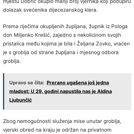
mjestu Dobrič okupio manji broj vjernika koji podupiru
dolazak svećenika dijecezanskog klera.
Prema riječima okupljenih župljana, župnik iz Pologa
don Miljenko Krešić, zajedno s nekolicinom svojih
pristalica među kojima je bila i Željana Zovko, vraćen
je s groblja od strane župljana i mjesnog odbora
groblja.
Upravo se čita:
Prerano ugašena još jedna
mladost: U 29. godini napustila nas je Aldina
Ljubunčić
Zbog nemogućnosti služenja mise unutar groblja,
vjerski obred na kraju je održan na privatnom