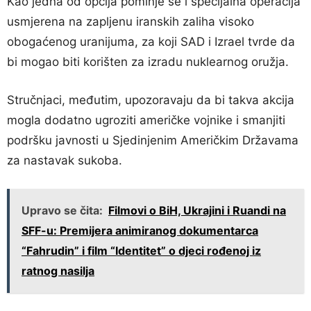
Kao jedna od opcija pominje se i specijalna operacija
usmjerena na zapljenu iranskih zaliha visoko
obogaćenog uranijuma, za koji SAD i Izrael tvrde da
bi mogao biti korišten za izradu nuklearnog oružja.
Stručnjaci, međutim, upozoravaju da bi takva akcija
mogla dodatno ugroziti američke vojnike i smanjiti
podršku javnosti u Sjedinjenim Američkim Državama
za nastavak sukoba.
Upravo se čita:
Filmovi o BiH, Ukrajini i Ruandi na
SFF-u: Premijera animiranog dokumentarca
“Fahrudin” i film “Identitet” o djeci rođenoj iz
ratnog nasilja