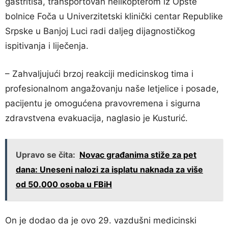
gastritisa, transportovan helikopterom iz Opšte
bolnice Foča u Univerzitetski klinički centar Republike
Srpske u Banjoj Luci radi daljeg dijagnostičkog
ispitivanja i liječenja.
– Zahvaljujući brzoj reakciji medicinskog tima i
profesionalnom angažovanju naše letjelice i posade,
pacijentu je omogućena pravovremena i sigurna
zdravstvena evakuacija, naglasio je Kusturić.
Upravo se čita:
Novac građanima stiže za pet
dana: Uneseni nalozi za isplatu naknada za više
od 50.000 osoba u FBiH
On je dodao da je ovo 29. vazdušni medicinski