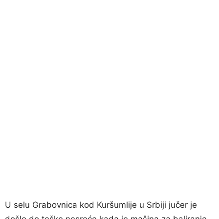
U selu Grabovnica kod Kuršumlije u Srbiji jučer je
došlo do teške nesreće kada je mašina za baliranje