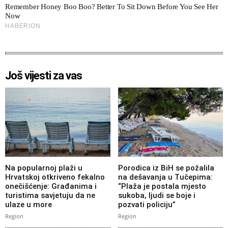
Još vijesti za vas
Na popularnoj plaži u
Porodica iz BiH se požalila
Hrvatskoj otkriveno fekalno
na dešavanja u Tučepima:
onečišćenje: Građanima i
“Plaža je postala mjesto
turistima savjetuju da ne
sukoba, ljudi se boje i
ulaze u more
pozvati policiju”
Region
Region