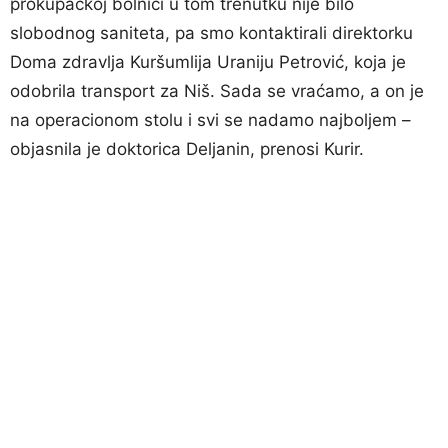
prokupačkoj bolnici u tom trenutku nije bilo
slobodnog saniteta, pa smo kontaktirali direktorku
Doma zdravlja Kuršumlija Uraniju Petrović, koja je
odobrila transport za Niš. Sada se vraćamo, a on je
na operacionom stolu i svi se nadamo najboljem –
objasnila je doktorica Deljanin, prenosi Kurir.