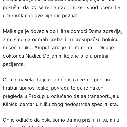
pokušali da izvrše replantaciju ruke. Ishod operacije
u trenutku objave nije bio poznat.
Majka ga je dovezla do Hitne pomoći Doma zdravlja,
a mi smo ga odmah prebacili u prokupačku bolnicu,
noseći i ruku. Amputirana je do ramena – rekla je
doktorica Nadica Deljanin, koja je bila u pratnji
pacijenta.
Ona je navela da je mladić bio izuzetno pribran i
hrabar uprkos teškoj povredi, te da je nakon
pregleda u Prokuplju odlučeno da se transportuje u
Klinički centar u Nišu zbog nedostatka specijalista.
On je odlučio da pokušamo da mu prišiju ruku, ali u