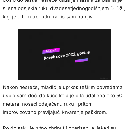
sijena odsjekla ruku dvadesetjednogodišnjem D. Dž.,
koji je u tom trenutku radio sam na njivi.
Nakon nesreće, mladić je uprkos teškim povredama
uspio sam doći do kuće koja je bila udaljena oko 50
metara, noseći odsječenu ruku i pritom
improvizovano previjajući krvarenje peškirom.
Po dolasku je hitno zbrinut i operisan, a ljekari su