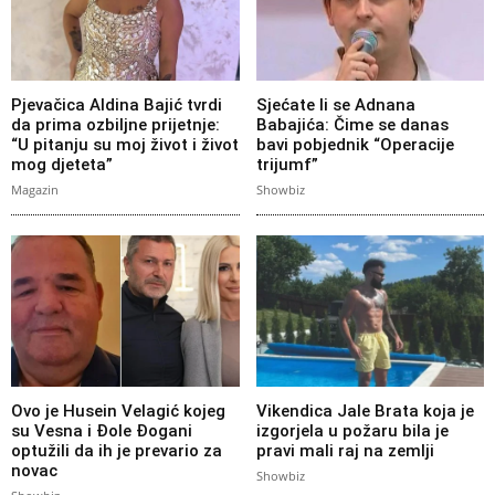
Pjevačica Aldina Bajić tvrdi
Sjećate li se Adnana
da prima ozbiljne prijetnje:
Babajića: Čime se danas
“U pitanju su moj život i život
bavi pobjednik “Operacije
mog djeteta”
trijumf”
Magazin
Showbiz
Ovo je Husein Velagić kojeg
Vikendica Jale Brata koja je
su Vesna i Đole Đogani
izgorjela u požaru bila je
optužili da ih je prevario za
pravi mali raj na zemlji
novac
Showbiz