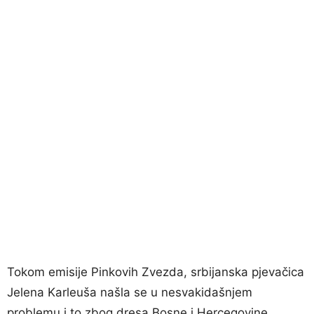
Tokom emisije Pinkovih Zvezda, srbijanska pjevačica
Jelena Karleuša našla se u nesvakidašnjem
problemu i to zbog dresa Bosne i Hercegovine.