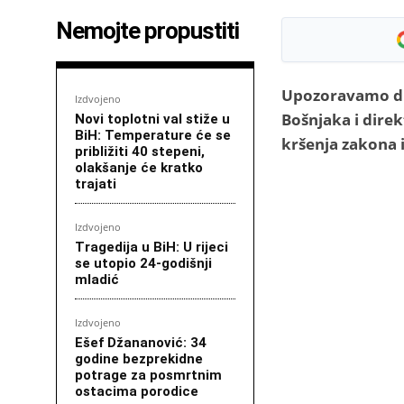
Nemojte propustiti
Upozoravamo dir
Izdvojeno
Bošnjaka i dire
Novi toplotni val stiže u
BiH: Temperature će se
kršenja zakona 
približiti 40 stepeni,
olakšanje će kratko
trajati
Izdvojeno
Tragedija u BiH: U rijeci
se utopio 24-godišnji
mladić
Izdvojeno
Ešef Džananović: 34
godine bezprekidne
potrage za posmrtnim
ostacima porodice