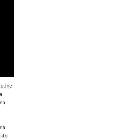
 jedne
a
lna
 na
nito