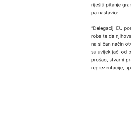
riješiti pitanje g
pa nastavio:
“Delegaciji EU po
roba te da njihov
na sličan način ot
su uvijek jači od 
prošao, stvarni p
reprezentacije, up