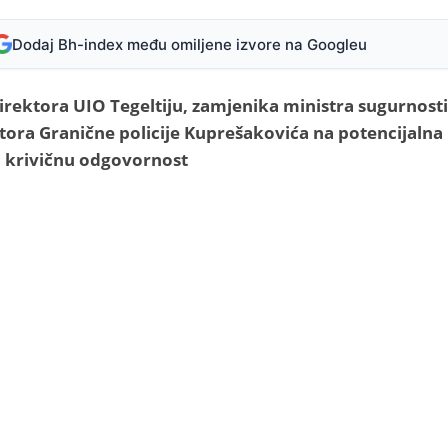
Dodaj Bh-index među omiljene izvore na Googleu
ektora UIO Tegeltiju, zamjenika ministra sugurnosti
ktora Granične policije Kuprešakovića na potencijalna
i krivičnu odgovornost