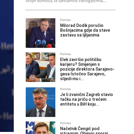
svojih domova, te zahvalnost vatrogascima,...
Politika
Milorad Dodik poručio
Bošnjacima gdje da stave
zastavu sa ljiljanima
Politika
Elek završio političku
karijeru? Smijenjen s
pozicije direktora Sarajevo-
gasa Istočno Sarajevo,
slijedi mu i...
Politika
Je li zvanični Zagreb stavio
tačku na priču o trećem
entitetu u BiH koju...
Politika
Načelnik Čengić pod
istragom: Objavio sporni