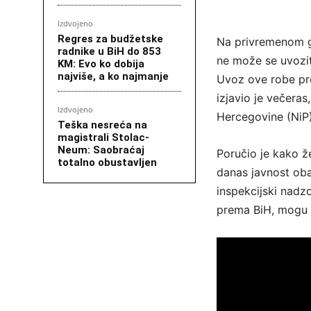
Izdvojeno
Regres za budžetske
Na privremenom gr
radnike u BiH do 853
ne može se uvoziti
KM: Evo ko dobija
najviše, a ko najmanje
Uvoz ove robe pre
izjavio je večeras
Izdvojeno
Hercegovine (NiP)
Teška nesreća na
magistrali Stolac-
Neum: Saobraćaj
Poručio je kako že
totalno obustavljen
danas javnost oba
inspekcijski nadz
prema BiH, mogu uć