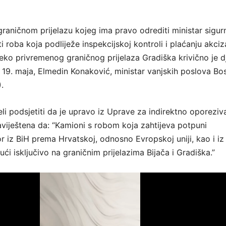
aničnom prijelazu kojeg ima pravo odrediti ministar sigurn
 roba koja podliježe inspekcijskoj kontroli i plaćanju akciz
ko privremenog graničnog prijelaza Gradiška krivično je dj
, 19. maja, Elmedin Konaković, ministar vanjskih poslova Bo
.
li podsjetiti da je upravo iz Uprave za indirektno oporeziv
viještena da: “Kamioni s robom koja zahtijeva potpuni
or iz BiH prema Hrvatskoj, odnosno Evropskoj uniji, kao i i
i isključivo na graničnim prijelazima Bijača i Gradiška.”