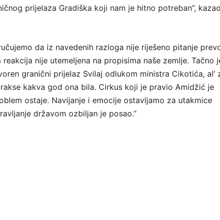
raničnog prijelaza Gradiška koji nam je hitno potreban”, kazao
ručujemo da iz navedenih razloga nije riješeno pitanje prev
a reakcija nije utemeljena na propisima naše zemlje. Tačno j
voren granični prijelaz Svilaj odlukom ministra Cikotića, al’
prakse kakva god ona bila. Cirkus koji je pravio Amidžić je
roblem ostaje. Navijanje i emocije ostavljamo za utakmice
ravljanje državom ozbiljan je posao.”