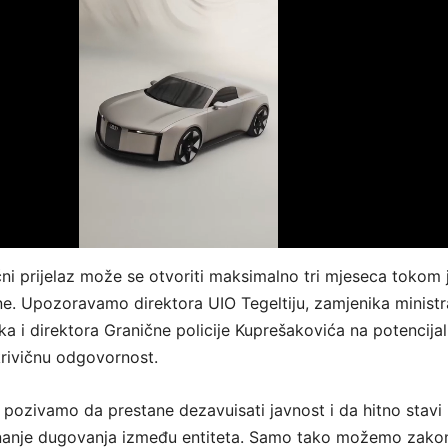
čni prijelaz može se otvoriti maksimalno tri mjeseca tokom
e. Upozoravamo direktora UIO Tegeltiju, zamjenika ministr
ka i direktora Granične policije Kuprešakovića na potencija
krivičnu odgovornost.
 pozivamo da prestane dezavuisati javnost i da hitno stavi
nanje dugovanja između entiteta. Samo tako možemo zako