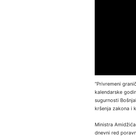
“Privremeni grani
kalendarske godin
sugurnosti Bošnja
kršenja zakona i 
Ministra Amidžića
dnevni red porav