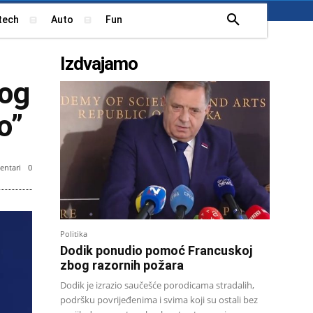
tech
Auto
Fun
Izdvajamo
nog
o”
ntari
0
Politika
Dodik ponudio pomoć Francuskoj
zbog razornih požara
Dodik je izrazio saučešće porodicama stradalih,
podršku povrijeđenima i svima koji su ostali bez