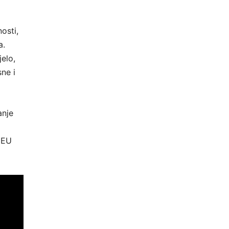
osti,
a.
elo,
sne i
anje
z EU