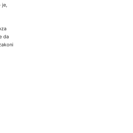
 je,
oza
e da
 zakoni