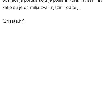
posljednja poruka koju je poslala Nora, “strašni lav”
kako su je od milja zvali njezini roditelji.
(24sata.hr)