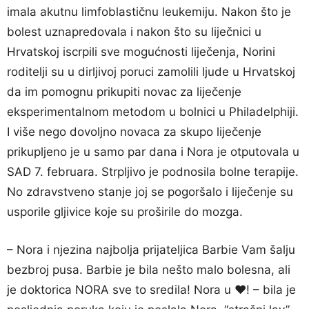
imala akutnu limfoblastičnu leukemiju. Nakon što je
bolest uznapredovala i nakon što su liječnici u
Hrvatskoj iscrpili sve mogućnosti liječenja, Norini
roditelji su u dirljivoj poruci zamolili ljude u Hrvatskoj
da im pomognu prikupiti novac za liječenje
eksperimentalnom metodom u bolnici u Philadelphiji.
I više nego dovoljno novaca za skupo liječenje
prikupljeno je u samo par dana i Nora je otputovala u
SAD 7. februara. Strpljivo je podnosila bolne terapije.
No zdravstveno stanje joj se pogoršalo i liječenje su
usporile gljivice koje su proširile do mozga.
– Nora i njezina najbolja prijateljica Barbie Vam šalju
bezbroj pusa. Barbie je bila nešto malo bolesna, ali
je doktorica NORA sve to sredila! Nora u ♥! – bila je