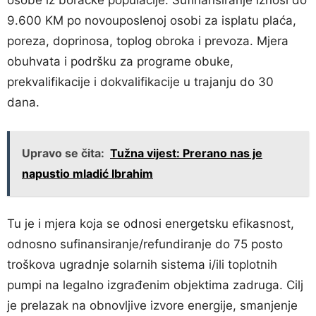
osobe iz boračke populacije. Sufinansiranje iznosi do
9.600 KM po novouposlenoj osobi za isplatu plaća,
poreza, doprinosa, toplog obroka i prevoza. Mjera
obuhvata i podršku za programe obuke,
prekvalifikacije i dokvalifikacije u trajanju do 30
dana.
Upravo se čita:
Tužna vijest: Prerano nas je
napustio mladić Ibrahim
Tu je i mjera koja se odnosi energetsku efikasnost,
odnosno sufinansiranje/refundiranje do 75 posto
troškova ugradnje solarnih sistema i/ili toplotnih
pumpi na legalno izgrađenim objektima zadruga. Cilj
je prelazak na obnovljive izvore energije, smanjenje