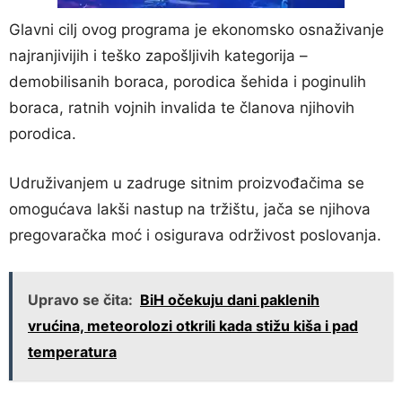
Glavni cilj ovog programa je ekonomsko osnaživanje
najranjivijih i teško zapošljivih kategorija –
demobilisanih boraca, porodica šehida i poginulih
boraca, ratnih vojnih invalida te članova njihovih
porodica.
Udruživanjem u zadruge sitnim proizvođačima se
omogućava lakši nastup na tržištu, jača se njihova
pregovaračka moć i osigurava održivost poslovanja.
Upravo se čita:
BiH očekuju dani paklenih
vrućina, meteorolozi otkrili kada stižu kiša i pad
temperatura