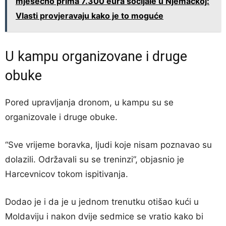
mjesečno prima 7.300 eura socijale u Njemačkoj:
Vlasti provjeravaju kako je to moguće
U kampu organizovane i druge
obuke
Pored upravljanja dronom, u kampu su se
organizovale i druge obuke.
“Sve vrijeme boravka, ljudi koje nisam poznavao su
dolazili. Održavali su se treninzi”, objasnio je
Harcevnicov tokom ispitivanja.
Dodao je i da je u jednom trenutku otišao kući u
Moldaviju i nakon dvije sedmice se vratio kako bi