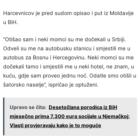
Harcevnicov je pred sudom opisao i put iz Moldavije
u BiH.
“Otišao sam i neki momci su me dočekali u Srbiji.
Odveli su me na autobusku stanicu i smjestili me u
autobus za Bosnu i Hercegovinu. Neki momci su me
dočekali tamo i smjestili me u neki hotel, ne znam, u
kuću, gdje sam proveo jednu noć. Odatle smo otišli u
šatorsko naselje”, ispričao je optuženi.
Upravo se čita:
Desetočlana porodica iz BiH
mjesečno prima 7.300 eura socijale u Njemačkoj:
Vlasti provjeravaju kako je to moguće