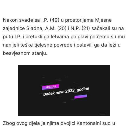
Nakon svađe sa I.P. (49) u prostorijama Mjesne
zajednice Sladna, A.M. (20) i N.P. (21) sačekali su na
putu I.P. i pretukli ga letvama po glavi pri čemu su mu
nanijeli teške tjelesne povrede i ostavili ga da leži u
besvjesnom stanju.
Zbog ovog djela je njima dvojici Kantonalni sud u