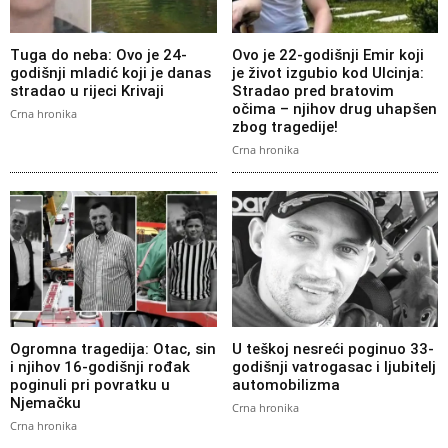
Tuga do neba: Ovo je 24-
Ovo je 22-godišnji Emir koji
godišnji mladić koji je danas
je život izgubio kod Ulcinja:
stradao u rijeci Krivaji
Stradao pred bratovim
očima – njihov drug uhapšen
Crna hronika
zbog tragedije!
Crna hronika
Ogromna tragedija: Otac, sin
U teškoj nesreći poginuo 33-
i njihov 16-godišnji rođak
godišnji vatrogasac i ljubitelj
poginuli pri povratku u
automobilizma
Njemačku
Crna hronika
Crna hronika