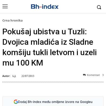
Crna hronika
Pokušaj ubistva u Tuzli:
Dvojica mladića iz Sladne
komšiju tukli letvom i uzeli
mu 100 KM
Komentari
3
Autor:
L.J.
22/07/2013
Sladna( Foto: Pressing.ba)
Dodaj Bh-index među omiljene izvore na Googleu