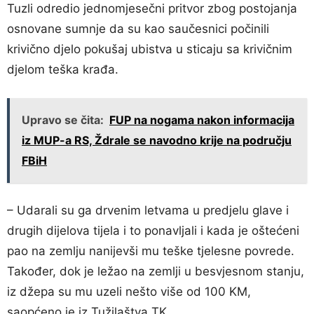
Tuzli odredio jednomjesečni pritvor zbog postojanja
osnovane sumnje da su kao saučesnici počinili
krivično djelo pokušaj ubistva u sticaju sa krivičnim
djelom teška krađa.
Upravo se čita:
FUP na nogama nakon informacija
iz MUP-a RS, Ždrale se navodno krije na području
FBiH
– Udarali su ga drvenim letvama u predjelu glave i
drugih dijelova tijela i to ponavljali i kada je oštećeni
pao na zemlju nanijevši mu teške tjelesne povrede.
Također, dok je ležao na zemlji u besvjesnom stanju,
iz džepa su mu uzeli nešto više od 100 KM,
saopćeno je iz Tužilaštva TK.