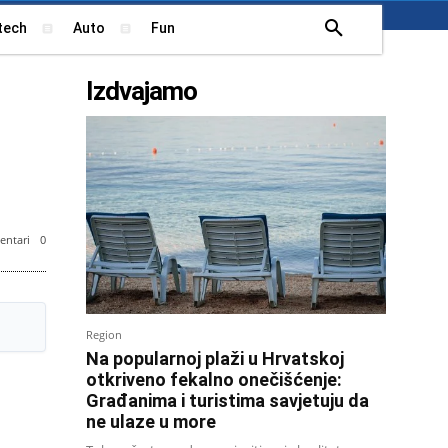
tech
Auto
Fun
Izdvajamo
ntari
0
Region
Na popularnoj plaži u Hrvatskoj
otkriveno fekalno onečišćenje:
Građanima i turistima savjetuju da
ne ulaze u more