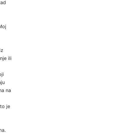
rad
Moj
iz
je ili
ji
aju
ana na
to je
ma.