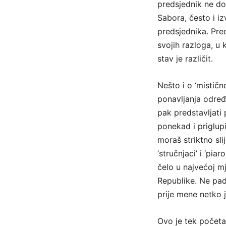
predsjednik ne dol
Sabora, često i iz
predsjednika. Pred
svojih razloga, u 
stav je različit.
Nešto i o ‘mističn
ponavljanja određe
pak predstavljati 
ponekad i priglupi
moraš striktno sli
‘stručnjaci’ i ‘pia
čelo u najvećoj mj
Republike. Ne pad
prije mene netko j
Ovo je tek početak