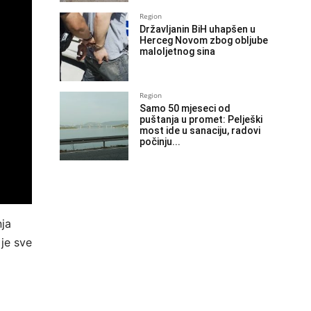
Region
Državljanin BiH uhapšen u
Herceg Novom zbog obljube
maloljetnog sina
Region
Samo 50 mjeseci od
puštanja u promet: Pelješki
most ide u sanaciju, radovi
počinju...
nja
je sve