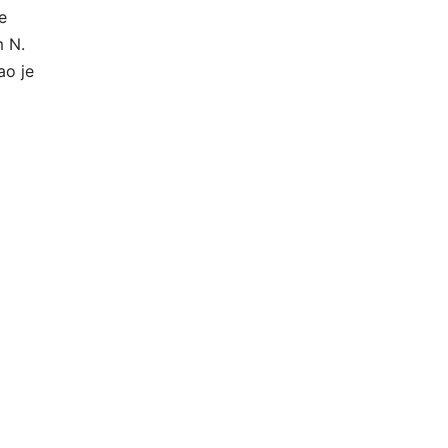
e
m N.
ao je