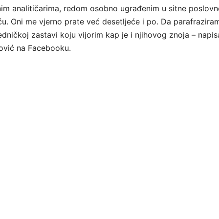
im analitičarima, redom osobno ugrađenim u sitne poslovn
u. Oni me vjerno prate već desetljeće i po. Da parafrazira
dničkoj zastavi koju vijorim kap je i njihovog znoja – napis
nović na Facebooku.