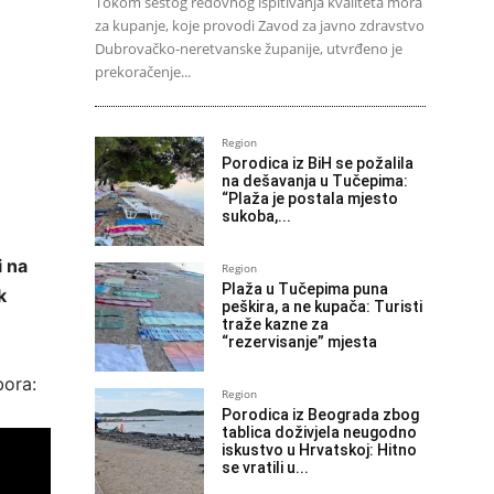
Tokom šestog redovnog ispitivanja kvaliteta mora
za kupanje, koje provodi Zavod za javno zdravstvo
Dubrovačko-neretvanske županije, utvrđeno je
prekoračenje...
Region
Porodica iz BiH se požalila
na dešavanja u Tučepima:
“Plaža je postala mjesto
sukoba,...
i na
Region
Plaža u Tučepima puna
k
peškira, a ne kupača: Turisti
traže kazne za
“rezervisanje” mjesta
bora:
Region
Porodica iz Beograda zbog
tablica doživjela neugodno
iskustvo u Hrvatskoj: Hitno
se vratili u...