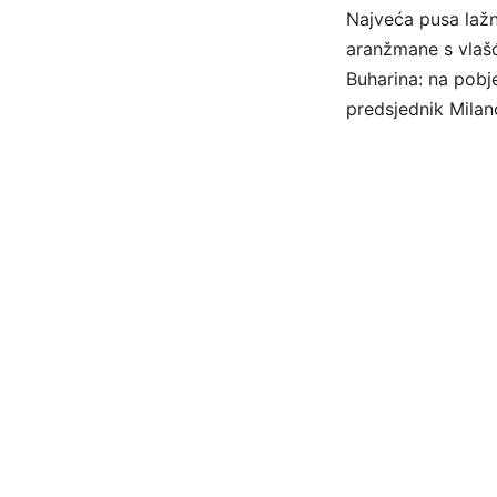
Najveća pusa lažn
aranžmane s vlašć
Buharina: na pobje
predsjednik Mila