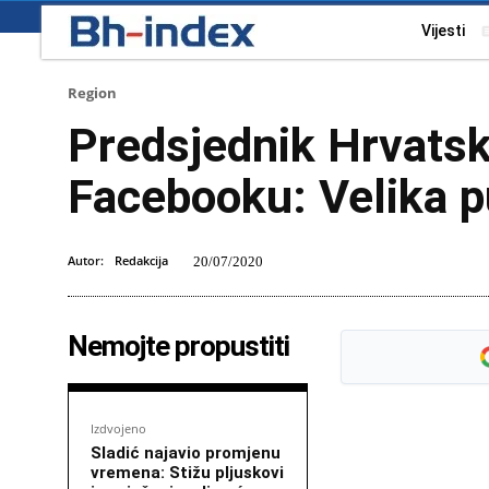
Vijesti
Region
Predsjednik Hrvatsk
Facebooku: Velika p
Autor:
Redakcija
20/07/2020
Nemojte propustiti
Izdvojeno
Sladić najavio promjenu
vremena: Stižu pljuskovi