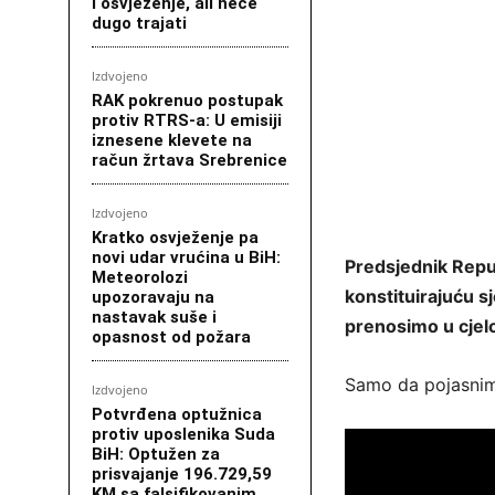
i osvježenje, ali neće
dugo trajati
Izdvojeno
RAK pokrenuo postupak
protiv RTRS-a: U emisiji
iznesene klevete na
račun žrtava Srebrenice
Izdvojeno
Kratko osvježenje pa
novi udar vrućina u BiH:
Predsjednik Repub
Meteorolozi
konstituirajuću 
upozoravaju na
nastavak suše i
prenosimo u cjelo
opasnost od požara
Samo da pojasnim 
Izdvojeno
Potvrđena optužnica
protiv uposlenika Suda
BiH: Optužen za
prisvajanje 196.729,59
KM sa falsifikovanim