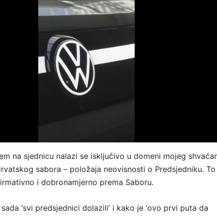
m na sjednicu nalazi se isključivo u domeni mojeg shvaća
Hrvatskog sabora – položaja neovisnosti o Predsjedniku. To 
 afirmativno i dobronamjerno prema Saboru.
ada ‘svi predsjednici dolazili’ i kako je ‘ovo prvi puta da