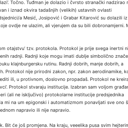
azi’. Točno. Tuđman je dolazio i čvrsto stranački nadzirao 
van i iznad okvira tadašnjih (velikih) ustavnih ovlasti
sjednici/a Mesić, Josipović i Grabar Kitarović su dolazili iz
koje ovdje ne ulazim, ali vjerujem da su bili dobronamjerni. 
om otajstvu’ tzv. protokola. Protokol je prije svega inertni n
nih radnji. Radnji koje mogu imati dublje simbolično značen
puku klajnburgersku rutinu. Radnji dobrih, manje dobrih, a
h. Protokol nije prirodni zakon, npr. zakon aerodinamike, ko
jediti ili, u protivnom, doslovno propadaš. Protokol ne kreir
rovci’. Protokol stvaraju institucije. Izabran sam voljom građ
eri (ali ne isključivo) protokolarne institucije predsjednika
a mi na um epigonski i automatizmom ponavljati sve ono š
ednom napravio ili nije napravio.
. Bit će još promjena. Na kraju, veeelika pusa svim hejteri