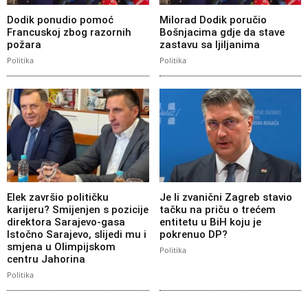
Dodik ponudio pomoć
Milorad Dodik poručio
Francuskoj zbog razornih
Bošnjacima gdje da stave
požara
zastavu sa ljiljanima
Politika
Politika
Elek završio političku
Je li zvanični Zagreb stavio
karijeru? Smijenjen s pozicije
tačku na priču o trećem
direktora Sarajevo-gasa
entitetu u BiH koju je
Istočno Sarajevo, slijedi mu i
pokrenuo DP?
smjena u Olimpijskom
Politika
centru Jahorina
Politika