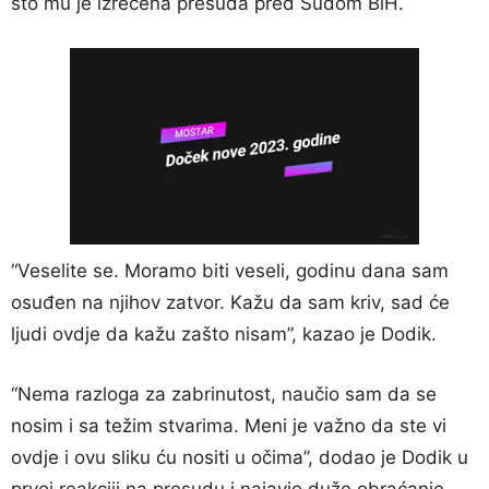
što mu je izrečena presuda pred Sudom BiH.
“Veselite se. Moramo biti veseli, godinu dana sam
osuđen na njihov zatvor. Kažu da sam kriv, sad će
ljudi ovdje da kažu zašto nisam”, kazao je Dodik.
“Nema razloga za zabrinutost, naučio sam da se
nosim i sa težim stvarima. Meni je važno da ste vi
ovdje i ovu sliku ću nositi u očima”, dodao je Dodik u