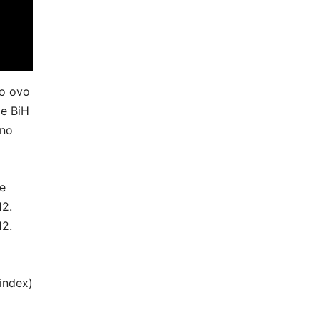
io ovo
je BiH
dno
e
12.
12.
index)