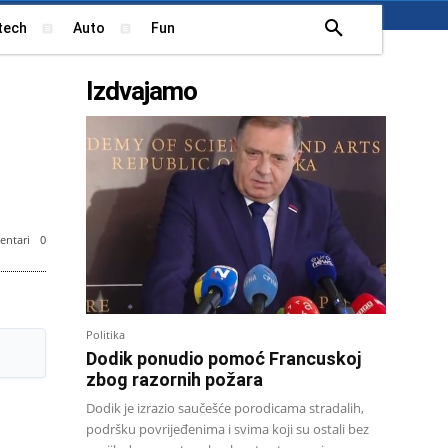
tech
Auto
Fun
Izdvajamo
ntari
0
: Arhiv
Politika
Dodik ponudio pomoć Francuskoj
zbog razornih požara
Dodik je izrazio saučešće porodicama stradalih,
podršku povrijeđenima i svima koji su ostali bez