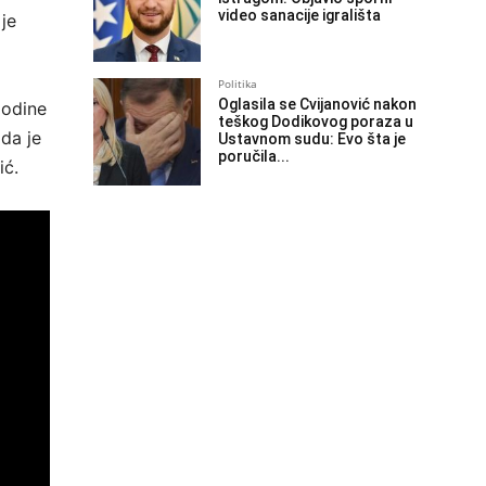
video sanacije igrališta
 je
Politika
Oglasila se Cvijanović nakon
godine
teškog Dodikovog poraza u
da je
Ustavnom sudu: Evo šta je
poručila...
ić.