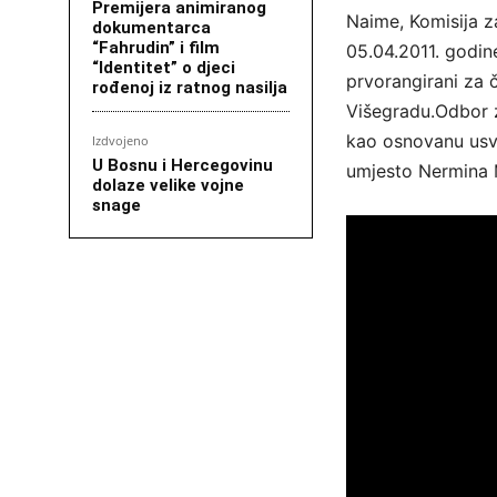
Premijera animiranog
Naime, Komisija za
dokumentarca
“Fahrudin” i film
05.04.2011. godine
“Identitet” o djeci
prvorangirani za č
rođenoj iz ratnog nasilja
Višegradu.Odbor z
kao osnovanu usvo
Izdvojeno
U Bosnu i Hercegovinu
umjesto Nermina M
dolaze velike vojne
snage