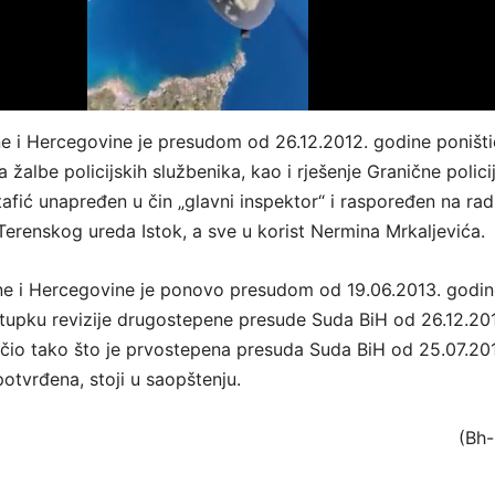
e i Hercegovine je presudom od 26.12.2012. godine poništ
 žalbe policijskih službenika, kao i rješenje Granične polici
tafić unapređen u čin „glavni inspektor“ i raspoređen na ra
Terenskog ureda Istok, a sve u korist Nermina Mrkaljevića.
ne i Hercegovine je ponovo presudom od 19.06.2013. godin
upku revizije drugostepene presude Suda BiH od 26.12.20
ačio tako što je prvostepena presuda Suda BiH od 25.07.20
potvrđena, stoji u saopštenju.
(Bh-