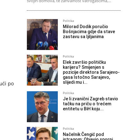
svojih domova, te zahvalnost vatrogascima,...
Politika
Milorad Dodik poručio
Bošnjacima gdje da stave
zastavu sa ljiljanima
Politika
Elek završio političku
karijeru? Smijenjen s
pozicije direktora Sarajevo-
gasa Istočno Sarajevo,
slijedi mu i...
ući po
Politika
Je li zvanični Zagreb stavio
tačku na priču o trećem
entitetu u BiH koju...
Politika
Načelnik Čengić pod
istragom: Objavio sporni