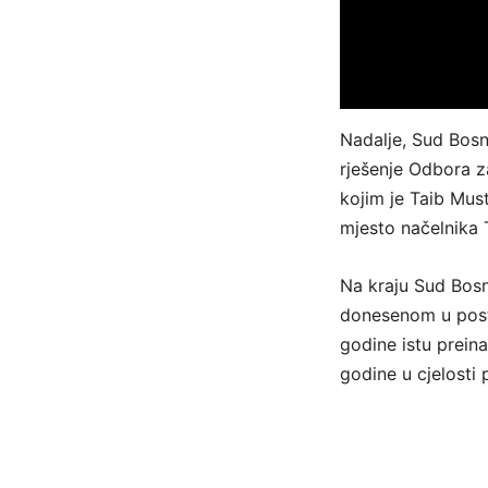
Nadalje, Sud Bosn
rješenje Odbora za
kojim je Taib Mus
mjesto načelnika 
Na kraju Sud Bos
donesenom u post
godine istu prein
godine u cjelosti 