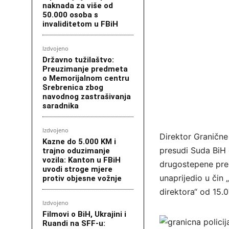
naknada za više od
50.000 osoba s
invaliditetom u FBiH
Izdvojeno
Državno tužilaštvo:
Preuzimanje predmeta
o Memorijalnom centru
Srebrenica zbog
navodnog zastrašivanja
saradnika
Izdvojeno
Direktor Granične
Kazne do 5.000 KM i
presudi Suda BiH 
trajno oduzimanje
vozila: Kanton u FBiH
drugostepene pres
uvodi stroge mjere
unaprijedio u čin 
protiv objesne vožnje
direktora“ od 15.0
Izdvojeno
Filmovi o BiH, Ukrajini i
Ruandi na SFF-u: