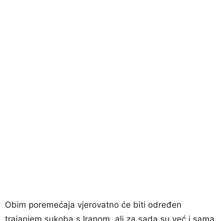
Obim poremećaja vjerovatno će biti određen
trajanjem sukoba s Iranom, ali za sada su već i sama