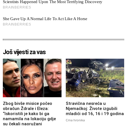
Još vijesti za vas
Zbog bivše misice počeo
Stravična nesreća u
obračun Ždrale i Eleza:
Njemačkoj: Živote izgubili
“Iskoristili je kako bi ga
mladići od 16, 16 i 19 godina
namamila na lokaciju gdje
Crna hronika
su čekali naoružani