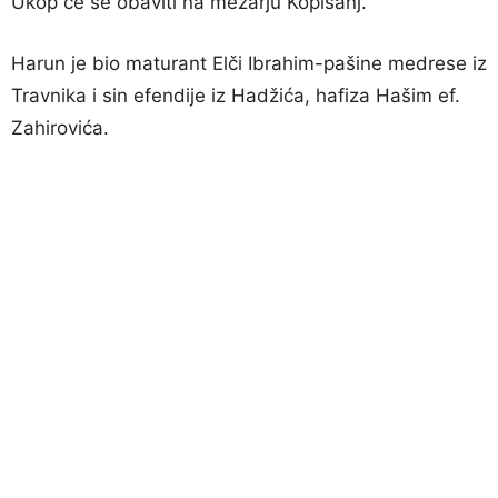
Ukop će se obaviti na mezarju Kopišanj.
Harun je bio maturant Elči Ibrahim-pašine medrese iz
Travnika i sin efendije iz Hadžića, hafiza Hašim ef.
Zahirovića.