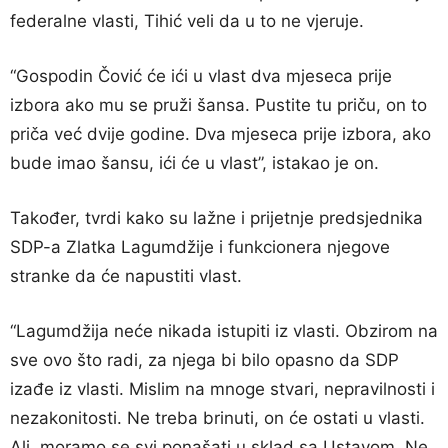
federalne vlasti, Tihić veli da u to ne vjeruje.
“Gospodin Čović će ići u vlast dva mjeseca prije
izbora ako mu se pruži šansa. Pustite tu priču, on to
priča već dvije godine. Dva mjeseca prije izbora, ako
bude imao šansu, ići će u vlast”, istakao je on.
Također, tvrdi kako su lažne i prijetnje predsjednika
SDP-a Zlatka Lagumdžije i funkcionera njegove
stranke da će napustiti vlast.
“Lagumdžija neće nikada istupiti iz vlasti. Obzirom na
sve ovo što radi, za njega bi bilo opasno da SDP
izađe iz vlasti. Mislim na mnoge stvari, nepravilnosti i
nezakonitosti. Ne treba brinuti, on će ostati u vlasti.
Ali, moramo se svi ponašati u sklad sa Ustavom. Ne