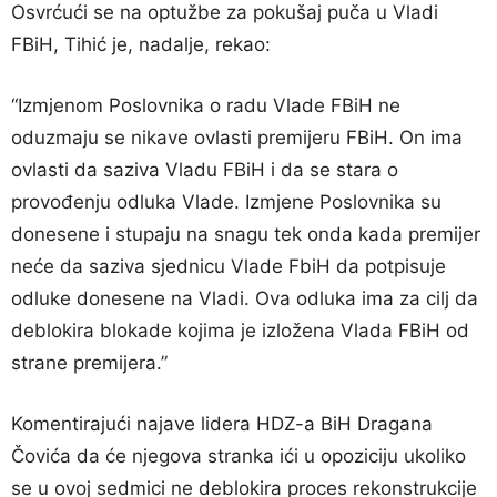
Osvrćući se na optužbe za pokušaj puča u Vladi
FBiH, Tihić je, nadalje, rekao:
“Izmjenom Poslovnika o radu Vlade FBiH ne
oduzmaju se nikave ovlasti premijeru FBiH. On ima
ovlasti da saziva Vladu FBiH i da se stara o
provođenju odluka Vlade. Izmjene Poslovnika su
donesene i stupaju na snagu tek onda kada premijer
neće da saziva sjednicu Vlade FbiH da potpisuje
odluke donesene na Vladi. Ova odluka ima za cilj da
deblokira blokade kojima je izložena Vlada FBiH od
strane premijera.”
Komentirajući najave lidera HDZ-a BiH Dragana
Čovića da će njegova stranka ići u opoziciju ukoliko
se u ovoj sedmici ne deblokira proces rekonstrukcije