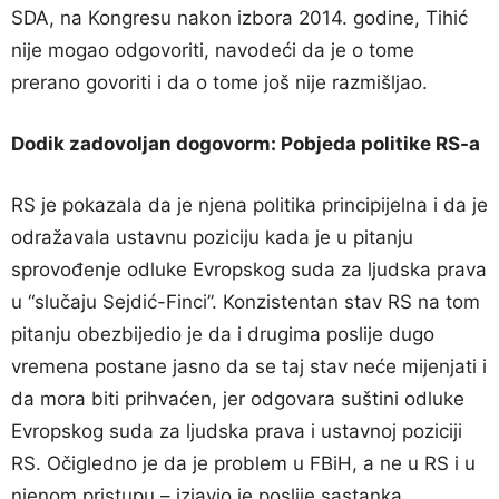
SDA, na Kongresu nakon izbora 2014. godine, Tihić
nije mogao odgovoriti, navodeći da je o tome
prerano govoriti i da o tome još nije razmišljao.
Dodik zadovoljan dogovorm: Pobjeda politike RS-a
RS je pokazala da je njena politika principijelna i da je
odražavala ustavnu poziciju kada je u pitanju
sprovođenje odluke Evropskog suda za ljudska prava
u “slučaju Sejdić-Finci”. Konzistentan stav RS na tom
pitanju obezbijedio je da i drugima poslije dugo
vremena postane jasno da se taj stav neće mijenjati i
da mora biti prihvaćen, jer odgovara suštini odluke
Evropskog suda za ljudska prava i ustavnoj poziciji
RS. Očigledno je da je problem u FBiH, a ne u RS i u
njenom pristupu – izjavio je poslije sastanka