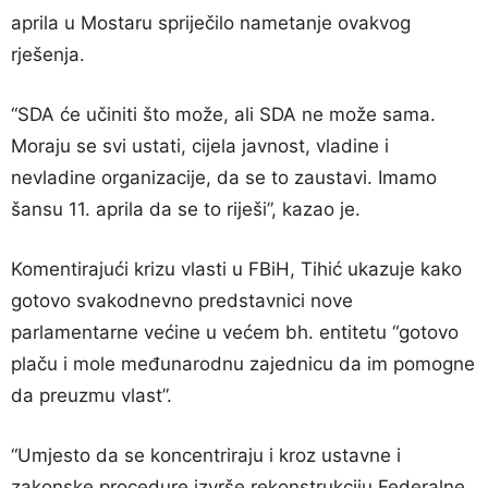
aprila u Mostaru spriječilo nametanje ovakvog
rješenja.
“SDA će učiniti što može, ali SDA ne može sama.
Moraju se svi ustati, cijela javnost, vladine i
nevladine organizacije, da se to zaustavi. Imamo
šansu 11. aprila da se to riješi”, kazao je.
Komentirajući krizu vlasti u FBiH, Tihić ukazuje kako
gotovo svakodnevno predstavnici nove
parlamentarne većine u većem bh. entitetu “gotovo
plaču i mole međunarodnu zajednicu da im pomogne
da preuzmu vlast”.
“Umjesto da se koncentriraju i kroz ustavne i
zakonske procedure izvrše rekonstrukciju Federalne