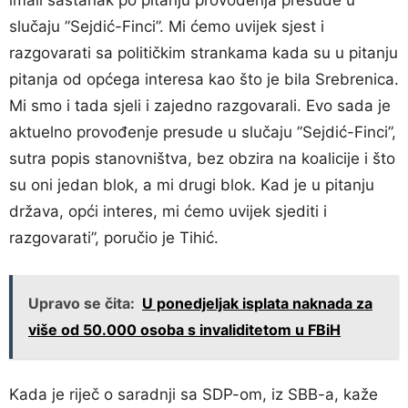
imali sastanak po pitanju provođenja presude u
slučaju ”Sejdić-Finci”. Mi ćemo uvijek sjest i
razgovarati sa političkim strankama kada su u pitanju
pitanja od općega interesa kao što je bila Srebrenica.
Mi smo i tada sjeli i zajedno razgovarali. Evo sada je
aktuelno provođenje presude u slučaju ”Sejdić-Finci”,
sutra popis stanovništva, bez obzira na koalicije i što
su oni jedan blok, a mi drugi blok. Kad je u pitanju
država, opći interes, mi ćemo uvijek sjediti i
razgovarati”, poručio je Tihić.
Upravo se čita:
U ponedjeljak isplata naknada za
više od 50.000 osoba s invaliditetom u FBiH
Kada je riječ o saradnji sa SDP-om, iz SBB-a, kaže