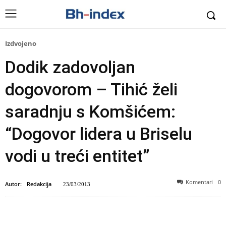
Izdvojeno
Dodik zadovoljan
dogovorom – Tihić želi
saradnju s Komšićem:
“Dogovor lidera u Briselu
vodi u treći entitet”
Komentari
0
Autor:
Redakcija
23/03/2013
Foto: Arhiv