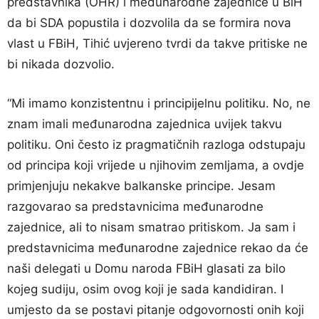
predstavnika (OHR) i međunarodne zajednice u BiH
da bi SDA popustila i dozvolila da se formira nova
vlast u FBiH, Tihić uvjereno tvrdi da takve pritiske ne
bi nikada dozvolio.
“Mi imamo konzistentnu i principijelnu politiku. No, ne
znam imali međunarodna zajednica uvijek takvu
politiku. Oni često iz pragmatičnih razloga odstupaju
od principa koji vrijede u njihovim zemljama, a ovdje
primjenjuju nekakve balkanske principe. Jesam
razgovarao sa predstavnicima međunarodne
zajednice, ali to nisam smatrao pritiskom. Ja sam i
predstavnicima međunarodne zajednice rekao da će
naši delegati u Domu naroda FBiH glasati za bilo
kojeg sudiju, osim ovog koji je sada kandidiran. I
umjesto da se postavi pitanje odgovornosti onih koji