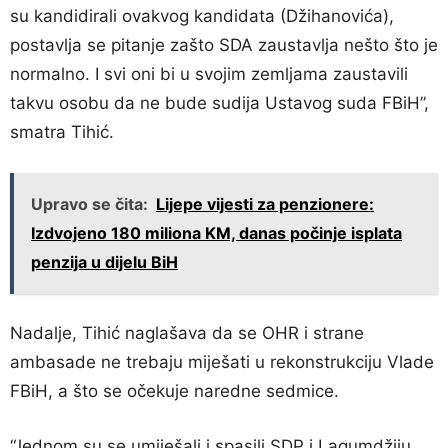
su kandidirali ovakvog kandidata (Džihanovića),
postavlja se pitanje zašto SDA zaustavlja nešto što je
normalno. I svi oni bi u svojim zemljama zaustavili
takvu osobu da ne bude sudija Ustavog suda FBiH”,
smatra Tihić.
Upravo se čita:
Lijepe vijesti za penzionere:
Izdvojeno 180 miliona KM, danas počinje isplata
penzija u dijelu BiH
Nadalje, Tihić naglašava da se OHR i strane
ambasade ne trebaju miješati u rekonstrukciju Vlade
FBiH, a što se očekuje naredne sedmice.
“Jednom su se umiješali i spasili SDP i Lagumdžiju