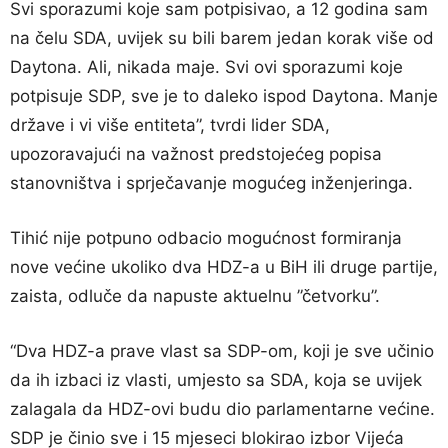
Svi sporazumi koje sam potpisivao, a 12 godina sam
na čelu SDA, uvijek su bili barem jedan korak više od
Daytona. Ali, nikada maje. Svi ovi sporazumi koje
potpisuje SDP, sve je to daleko ispod Daytona. Manje
države i vi više entiteta”, tvrdi lider SDA,
upozoravajući na važnost predstojećeg popisa
stanovništva i sprječavanje mogućeg inženjeringa.
Tihić nije potpuno odbacio mogućnost formiranja
nove većine ukoliko dva HDZ-a u BiH ili druge partije,
zaista, odluče da napuste aktuelnu ”četvorku”.
“Dva HDZ-a prave vlast sa SDP-om, koji je sve učinio
da ih izbaci iz vlasti, umjesto sa SDA, koja se uvijek
zalagala da HDZ-ovi budu dio parlamentarne većine.
SDP je činio sve i 15 mjeseci blokirao izbor Vijeća