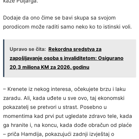
kaže Puljarga.
Dodaje da ono čime se bavi skupa sa svojom
porodicom može raditi samo neko ko to istinski voli.
Upravo se čita:
Rekordna sredstva za
zapošljavanje osoba s invaliditetom: Osigurano
20,3 miliona KM za 2026. godinu
– Krenete iz nekog interesa, očekujete brzu i laku
zaradu. Ali, kada uđete u sve ovo, taj ekonomski
pokazatelj se pretvori u strast. Posebno u
momentima kad prvi put ugledate zdravo tele, kada
ga hranite i, na koncu, kada dođe obračun od plaće
– priča Hamdija, pokazujući zadnji izvještaj o