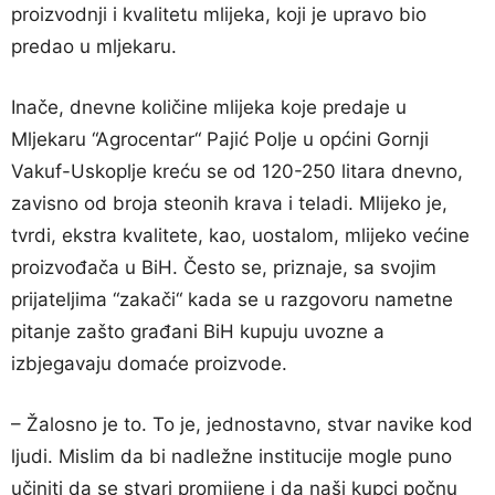
proizvodnji i kvalitetu mlijeka, koji je upravo bio
predao u mljekaru.
Inače, dnevne količine mlijeka koje predaje u
Mljekaru “Agrocentar“ Pajić Polje u općini Gornji
Vakuf-Uskoplje kreću se od 120-250 litara dnevno,
zavisno od broja steonih krava i teladi. Mlijeko je,
tvrdi, ekstra kvalitete, kao, uostalom, mlijeko većine
proizvođača u BiH. Često se, priznaje, sa svojim
prijateljima “zakači“ kada se u razgovoru nametne
pitanje zašto građani BiH kupuju uvozne a
izbjegavaju domaće proizvode.
– Žalosno je to. To je, jednostavno, stvar navike kod
ljudi. Mislim da bi nadležne institucije mogle puno
učiniti da se stvari promijene i da naši kupci počnu