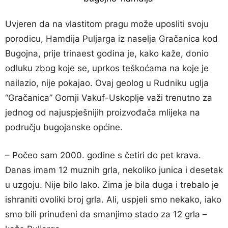
Uvjeren da na vlastitom pragu može uposliti svoju
porodicu, Hamdija Puljarga iz naselja Gračanica kod
Bugojna, prije trinaest godina je, kako kaže, donio
odluku zbog koje se, uprkos teškoćama na koje je
nailazio, nije pokajao. Ovaj geolog u Rudniku uglja
“Gračanica” Gornji Vakuf-Uskoplje važi trenutno za
jednog od najuspješnijih proizvođača mlijeka na
području bugojanske općine.
– Počeo sam 2000. godine s četiri do pet krava.
Danas imam 12 muznih grla, nekoliko junica i desetak
u uzgoju. Nije bilo lako. Zima je bila duga i trebalo je
ishraniti ovoliki broj grla. Ali, uspjeli smo nekako, iako
smo bili prinuđeni da smanjimo stado za 12 grla –