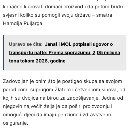
konačno kupovati domaći proizvod i da pritom budu
svjesni koliko su pomogli svoju državu – smatra
Hamdija Puljarga.
Upravo se čita:
Janaf i MOL potpisali ugovor o
transportu nafte: Prema sporazumu, 2,05 miliona
tona tokom 2026. godine
Zadovoljan je onim što je postigao skupa sa svojom
porodicom, suprugom Zlatom i četvericom sinova, od
kojih su dvojica na birou za zapošljavanje. Jedna od
njegovih najvećih želja je da poširi proizvodnju i
omogući djeci da imaju penziono i zdravstveno
osiguranje.