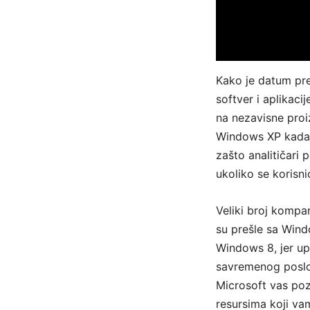
Kako je datum pre
softver i aplikac
na nezavisne proi
Windows XP kada r
zašto analitičari
ukoliko se korisn
Veliki broj kompan
su prešle sa Wind
Windows 8, jer u
savremenog poslov
Microsoft vas poz
resursima koji v