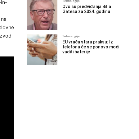
Tehnologija
-in-
Ovo su predviđanja Billa
Gatesa za 2024. godinu
 na
slovne
izvod
Tehnologija
EU vraća staru praksu: Iz
telefona će se ponovo moći
vaditi baterije