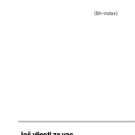
(Bh-index)
Još vijesti za vas