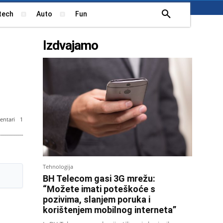
tech
Auto
Fun
Izdvajamo
ntari
1
stracija
Tehnologija
BH Telecom gasi 3G mrežu:
“Možete imati poteškoće s
pozivima, slanjem poruka i
korištenjem mobilnog interneta”