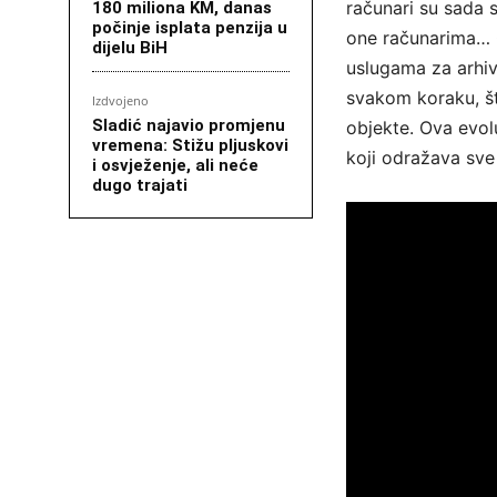
računari su sada 
180 miliona KM, danas
počinje isplata penzija u
one računarima… 
dijelu BiH
uslugama za arhiv
svakom koraku, št
Izdvojeno
Sladić najavio promjenu
objekte. Ova evol
vremena: Stižu pljuskovi
koji odražava sve
i osvježenje, ali neće
dugo trajati