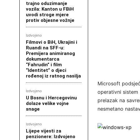
trajno oduzimanje
vozila: Kanton u FBiH
uvodi stroge mjere
protiv objesne vožnje
Izdvojeno
Filmovi o BiH, Ukrajini i
Ruandi na SFF-u:
Premijera animiranog
dokumentarca
“Fahrudin” i film
“Identitet” o djeci
rođenoj iz ratnog nasilja
Microsoft podsjeć
Izdvojeno
operativni sistem 
U Bosnu i Hercegovinu
prelazak na savre
dolaze velike vojne
nesmetano nastavi
snage
Izdvojeno
Lijepe vijesti za
penzionere: Izdvojeno