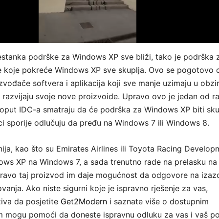
stanka podrške za Windows XP sve bliži, tako je podrška 
ije koje pokreće Windows XP sve skuplja. Ovo se pogotovo 
zvođače softvera i aplikacija koji sve manje uzimaju u obzi
azvijaju svoje nove proizvoide. Upravo ovo je jedan od r
 poput IDC-a smatraju da će podrška za Windows XP biti sku
ici sporije odlučuju da pređu na Windows 7 ili Windows 8.
ija, kao što su Emirates Airlines ili Toyota Racing Develop
ows XP na Windows 7, a sada trenutno rade na prelasku na
pravo taj proizvod im daje mogućnost da odgovore na izaz
anja. Ako niste sigurni koje je ispravno rješenje za vas,
iva da posjetite
Get2Modern
i saznate više o dostupnim
am mogu pomoći da doneste ispravnu odluku za vas i vaš p