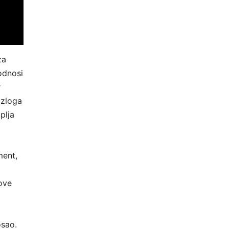
za
odnosi
r
azloga
plja
ment,
ove
osao.