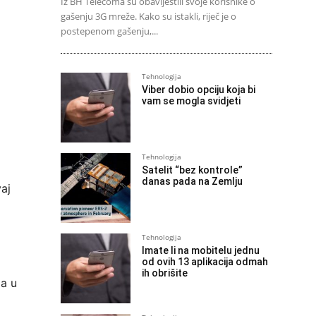
Iz BH Telecoma su obavijestili svoje korisnike o
gašenju 3G mreže. Kako su istakli, riječ je o
postepenom gašenju,...
Tehnologija
Viber dobio opciju koja bi
vam se mogla svidjeti
Tehnologija
Satelit “bez kontrole”
danas pada na Zemlju
aj
Tehnologija
Imate li na mobitelu jednu
od ovih 13 aplikacija odmah
ih obrišite
la u