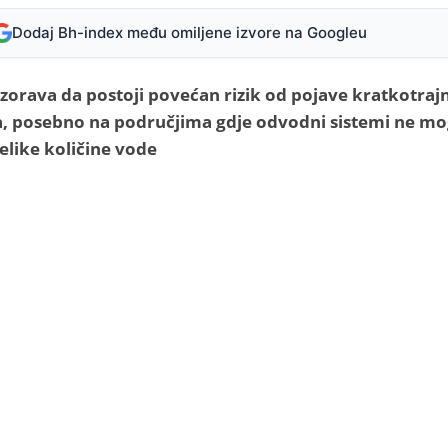
Dodaj Bh-index među omiljene izvore na Googleu
orava da postoji povećan rizik od pojave kratkotraj
, posebno na područjima gdje odvodni sistemi ne m
velike količine vode