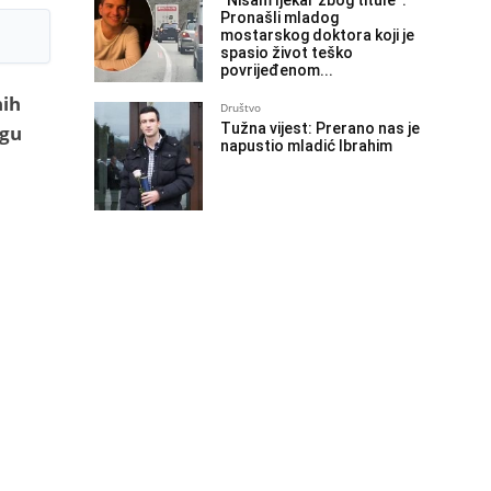
“Nisam ljekar zbog titule”:
Pronašli mladog
mostarskog doktora koji je
spasio život teško
povrijeđenom...
nih
Društvo
Tužna vijest: Prerano nas je
ogu
napustio mladić Ibrahim