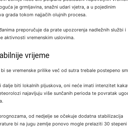
moguća je grmljavina, snažni udari vjetra, a u pojedinim
va grada tokom najjačih olujnih procesa.
anima preporučuje da prate upozorenja nadležnih službi i
ne aktivnosti vremenskim uslovima.
abilnije vrijeme
 bi se vremenske prilike već od sutra trebale postepeno smi
 dalje biti lokalnih pljuskova, oni neće imati intenzitet kaka
teorolozi najavljuju više sunčanih perioda te povratak ugod
a.
rognozama, od nedjelje se očekuje dodatna stabilizacija
ature bi na jugu zemlje ponovo mogle prelaziti 30 stepeni