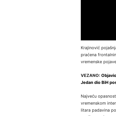
Krajinović pojašnj
praćena frontalni
vremenske pojave
VEZANO:
Objavio
Jedan dio BiH p
Najveću opasnost 
vremenskom inter
litara padavina 