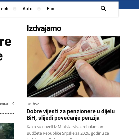
tech
Auto
Fun
Izdvajamo
re
e
ntari
0
Društvo
Dobre vijesti za penzionere u dijelu
BiH, slijedi povećanje penzija
Kako su naveli iz Ministarstva, rebalansom
Budžeta Republike Srpske za 2026. godinu za