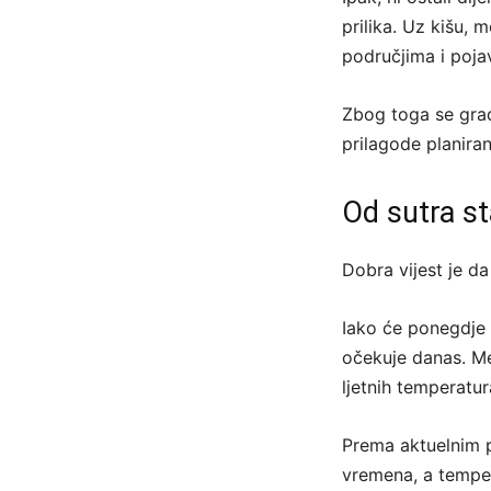
prilika. Uz kišu, 
područjima i poja
Zbog toga se građ
prilagode planira
Od sutra st
Dobra vijest je da
Iako će ponegdje i
očekuje danas. Me
ljetnih temperatur
Prema aktuelnim p
vremena, a temper