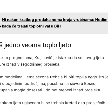
:
Ni nakon kratkog predaha nema kraja vrućinama: Nedim
 kada će trajati toplotni val u BiH
š jedno veoma toplo ljeto
kim prognozama, Krajinović je istakao da se i ovog ljeta
re iznad višegodišnjeg prosjeka.
 modelima, ljetna sezona trebala bi biti toplija nego što j
i u pojedinim područjima, posebno na sjeveru Bosne i
upanja mogla dosezati i do pet stepeni iznad prosjeka.
 tokom ljeta uglavnom bi se trebala kretati oko prosječnih