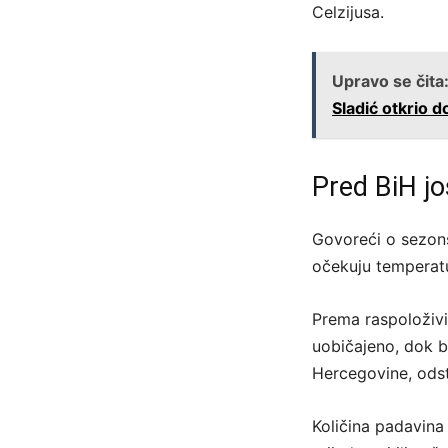
Celzijusa.
Upravo se čita
Sladić otkrio do
Pred BiH jo
Govoreći o sezons
očekuju temperatu
Prema raspoloživim
uobičajeno, dok b
Hercegovine, odst
Količina padavina