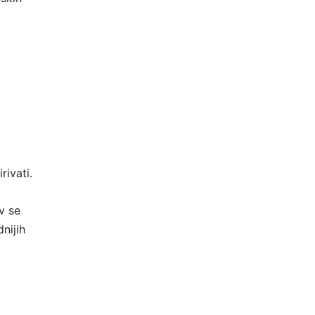
rivati.
v se
nijih