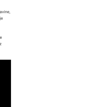
avine,
je
ve
z