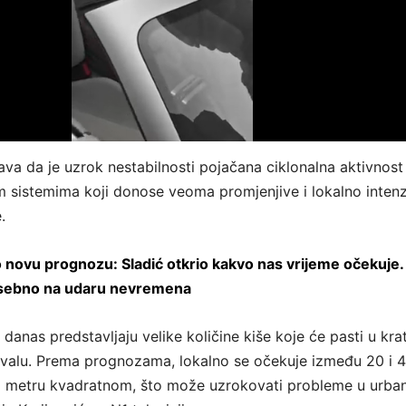
ava da je uzrok nestabilnosti pojačana ciklonalna aktivnost
m sistemima koji donose veoma promjenjive i lokalno inten
.
 novu prognozu: Sladić otkrio kakvo nas vrijeme očekuje.
osebno na udaru nevremena
danas predstavljaju velike količine kiše koje će pasti u kr
valu. Prema prognozama, lokalno se očekuje između 20 i 
po metru kvadratnom, što može uzrokovati probleme u urba