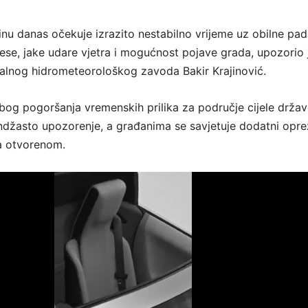
nu danas očekuje izrazito nestabilno vrijeme uz obilne pad
ese, jake udare vjetra i mogućnost pojave grada, upozorio 
alnog hidrometeorološkog zavoda Bakir Krajinović.
zbog pogoršanja vremenskih prilika za područje cijele drža
andžasto upozorenje, a građanima se savjetuje dodatni opre
a otvorenom.