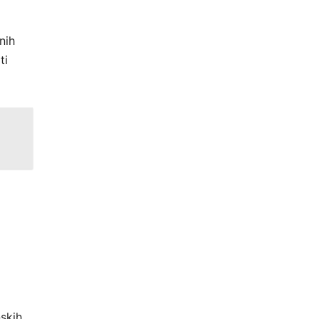
nih
ti
nskih