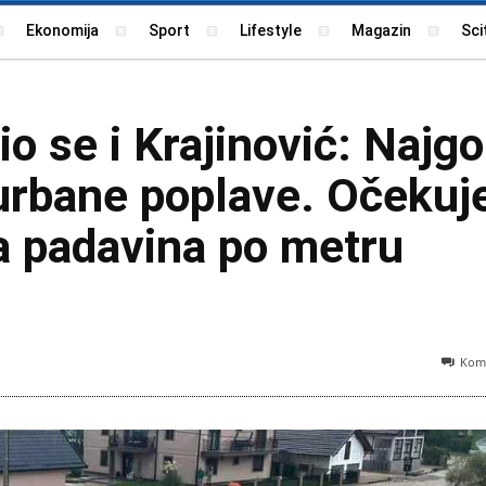
Ekonomija
Sport
Lifestyle
Magazin
Sci
o se i Krajinović: Najgo
 urbane poplave. Očekuj
ra padavina po metru
Kome