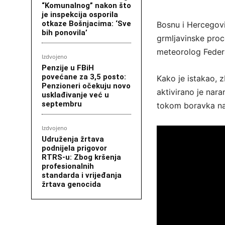
“Komunalnog” nakon što
je inspekcija osporila
otkaze Bošnjacima: ‘Sve
Bosnu i Hercegovi
bih ponovila’
grmljavinske proc
meteorolog Feder
Izdvojeno
Penzije u FBiH
povećane za 3,5 posto:
Kako je istakao, 
Penzioneri očekuju novo
aktivirano je nar
usklađivanje već u
septembru
tokom boravka n
Izdvojeno
Udruženja žrtava
podnijela prigovor
RTRS-u: Zbog kršenja
profesionalnih
standarda i vrijeđanja
žrtava genocida