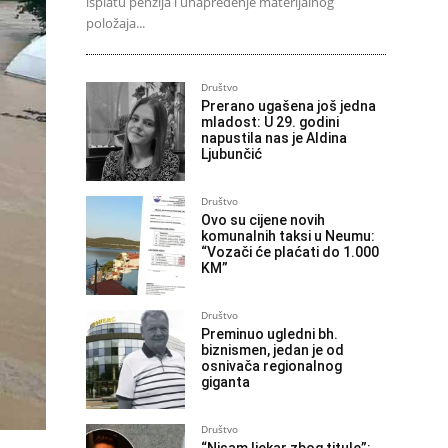
isplatu penzija i unapređenje materijalnog
položaja...
Društvo
Prerano ugašena još jedna
mladost: U 29. godini
napustila nas je Aldina
Ljubunčić
Društvo
Ovo su cijene novih
komunalnih taksi u Neumu:
“Vozači će plaćati do 1.000
KM”
Društvo
Preminuo ugledni bh.
biznismen, jedan je od
osnivača regionalnog
giganta
Društvo