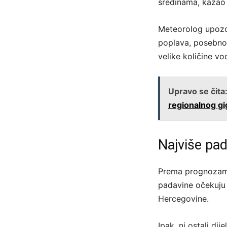
sredinama, kazao j
Meteorolog upozor
poplava, posebno 
velike količine vo
Upravo se čita
regionalnog gi
Najviše pad
Prema prognozama
padavine očekuju 
Hercegovine.
Ipak, ni ostali di