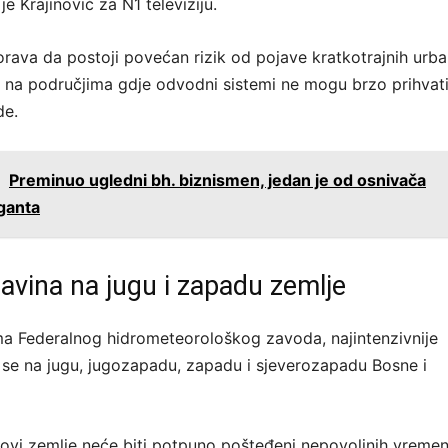
e Krajinović za N1 televiziju.
ava da postoji povećan rizik od pojave kratkotrajnih urba
na područjima gdje odvodni sistemi ne mogu brzo prihvati
de.
:
Preminuo ugledni bh. biznismen, jedan je od osnivača
ganta
avina na jugu i zapadu zemlje
 Federalnog hidrometeorološkog zavoda, najintenzivnije
se na jugu, jugozapadu, zapadu i sjeverozapadu Bosne i
jelovi zemlje neće biti potpuno pošteđeni nepovoljnih vreme