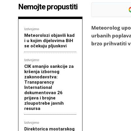
Nemojte propustiti
Meteorolog upoz
Izdvojeno
urbanih poplava
Meteorolozi objavili kad
i u kojim dijelovima BiH
brzo prihvatiti 
se očekuju pljuskovi
Izdvojeno
CIK smanjio sankcije za
kršenja izbornog
zakonodavstva:
Transparency
International
dokumentovao 26
prijava i brojne
zloupotrebe javnih
resursa
Izdvojeno
Direktorica mostarskog