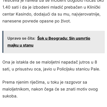
Tešićeva je navela da se incident dogodio noćas oko
1.40 sati i da je izbodeni mladić prebačen u Klinički
centar Kasindo, dodajući da su mu, najvjerovatnije,
nanesene povrede opasne po život.
Upravo se čita:
Šok u Beogradu: Sin usmrtio
majku u stanu
Ona je istakla de se maloljetni napadač jutros u 8
sati, u prisustvu oca, javio u Policijsku stanicu Pale.
Prema njenim riječima, u toku je razgovor sa
maloljetnikom, nakon čega će se znati motiv ovog
sukoba.