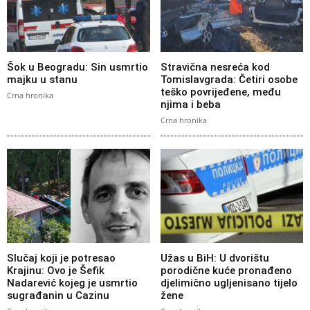
Šok u Beogradu: Sin usmrtio
Stravična nesreća kod
majku u stanu
Tomislavgrada: Četiri osobe
teško povrijeđene, među
Crna hronika
njima i beba
Crna hronika
Slučaj koji je potresao
Užas u BiH: U dvorištu
Krajinu: Ovo je Šefik
porodične kuće pronađeno
Nadarević kojeg je usmrtio
djelimično ugljenisano tijelo
sugrađanin u Cazinu
žene