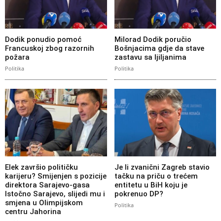
Dodik ponudio pomoć
Milorad Dodik poručio
Francuskoj zbog razornih
Bošnjacima gdje da stave
požara
zastavu sa ljiljanima
Politika
Politika
Elek završio političku
Je li zvanični Zagreb stavio
karijeru? Smijenjen s pozicije
tačku na priču o trećem
direktora Sarajevo-gasa
entitetu u BiH koju je
Istočno Sarajevo, slijedi mu i
pokrenuo DP?
smjena u Olimpijskom
Politika
centru Jahorina