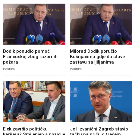
Dodik ponudio pomoć
Milorad Dodik poručio
Francuskoj zbog razornih
Bošnjacima gdje da stave
požara
zastavu sa ljiljanima
Politika
Politika
Elek završio političku
Je li zvanični Zagreb stavio
karijeru? Smijenjen s pozicije
tačku na priču o trećem