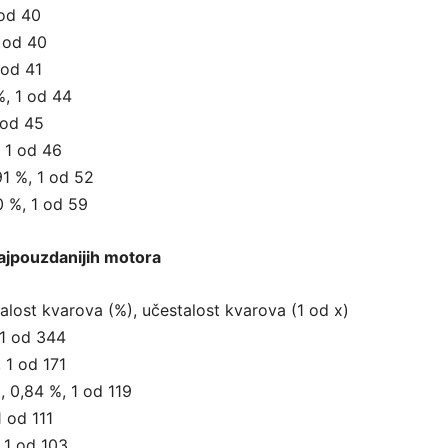
 od 40
1 od 40
 od 41
%, 1 od 44
 od 45
, 1 od 46
91 %, 1 od 52
70 %, 1 od 59
ajpouzdanijih motora
alost kvarova (%), učestalost kvarova (1 od x)
 1 od 344
 1 od 171
 0,84 %, 1 od 119
1 od 111
 1 od 103