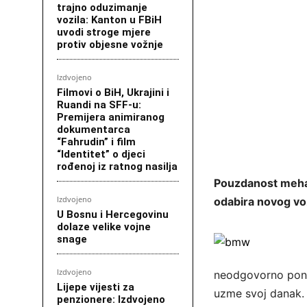
trajno oduzimanje
vozila: Kanton u FBiH
uvodi stroge mjere
protiv objesne vožnje
Izdvojeno
Filmovi o BiH, Ukrajini i
Ruandi na SFF-u:
Premijera animiranog
dokumentarca
“Fahrudin” i film
“Identitet” o djeci
rođenoj iz ratnog nasilja
Pouzdanost mehan
Izdvojeno
odabira novog voz
U Bosnu i Hercegovinu
dolaze velike vojne
snage
Izdvojeno
neodgovorno ponaš
Lijepe vijesti za
uzme svoj danak.
penzionere: Izdvojeno