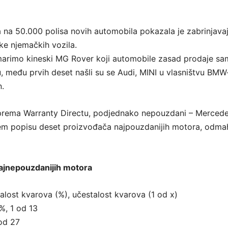
 na 50.000 polisa novih automobila pokazala je zabrinjava
ke njemačkih vozila.
arimo kineski MG Rover koji automobile zasad prodaje sa
u, među prvih deset našli su se Audi, MINI u vlasništvu BMW
.
 prema Warranty Directu, podjednako nepouzdani – Mercede
jem popisu deset proizvođača najpouzdanijih motora, odma
ajnepouzdanijih motora
alost kvarova (%), učestalost kvarova (1 od x)
%, 1 od 13
 od 27