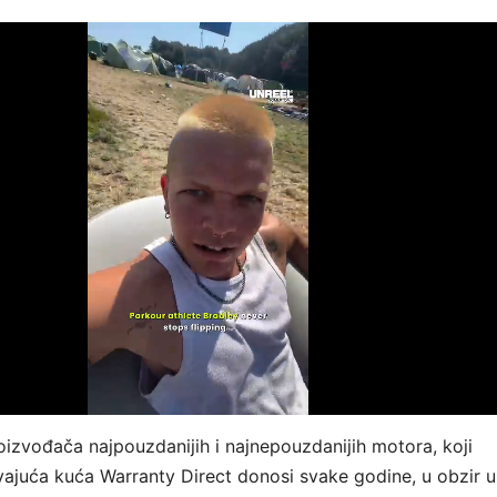
roizvođača najpouzdanijih i najnepouzdanijih motora, koji
vajuća kuća Warranty Direct donosi svake godine, u obzir 