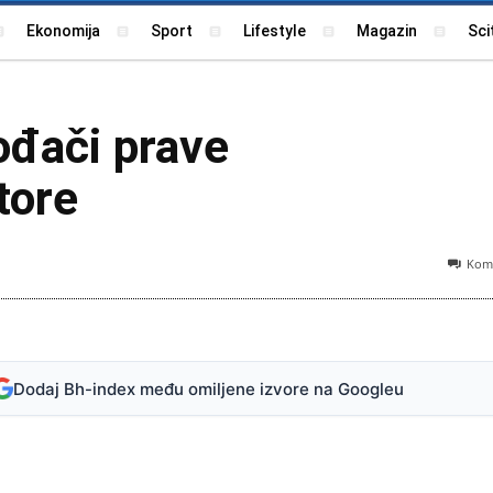
Ekonomija
Sport
Lifestyle
Magazin
Sci
ođači prave
tore
Kome
Dodaj Bh-index među omiljene izvore na Googleu