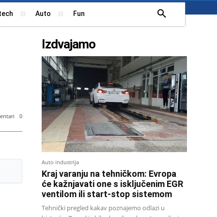
tech
Auto
Fun
Izdvajamo
ntari
0
Auto industrija
Kraj varanju na tehničkom: Evropa
će kažnjavati one s isključenim EGR
ventilom ili start-stop sistemom
Tehnički pregled kakav poznajemo odlazi u