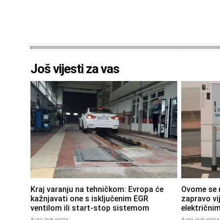
Još vijesti za vas
Kraj varanju na tehničkom: Evropa će
Ovome se ni
kažnjavati one s isključenim EGR
zapravo vij
ventilom ili start-stop sistemom
električni
Auto industrija
Auto industrija