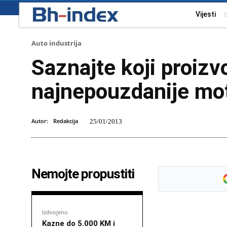
Vijesti
Auto industrija
Saznajte koji proizv
najnepouzdanije mo
Autor:
Redakcija
25/01/2013
Nemojte propustiti
Izdvojeno
Kazne do 5.000 KM i