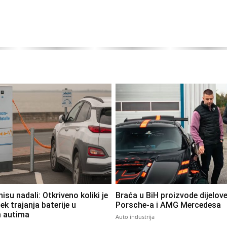
su nadali: Otkriveno koliki je
Braća u BiH proizvode dijelov
ek trajanja baterije u
Porsche-a i AMG Mercedesa
m autima
Auto industrija