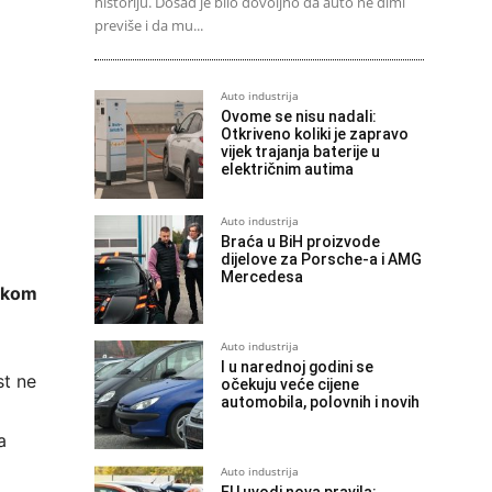
historiju. Dosad je bilo dovoljno da auto ne dimi
previše i da mu...
Auto industrija
Ovome se nisu nadali:
Otkriveno koliki je zapravo
vijek trajanja baterije u
električnim autima
Auto industrija
Braća u BiH proizvode
dijelove za Porsche-a i AMG
Mercedesa
likom
Auto industrija
I u narednoj godini se
st ne
očekuju veće cijene
automobila, polovnih i novih
a
Auto industrija