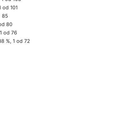
1 od 101
d 85
 od 80
 1 od 76
38 %, 1 od 72