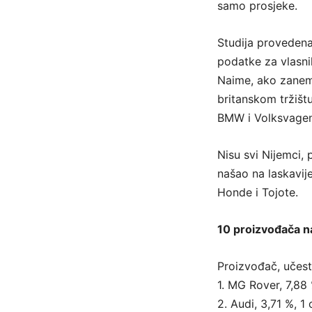
samo prosjeke.
Studija provedena
podatke za vlasni
Naime, ako zanem
britanskom tržišt
BMW i Volksvagen
Nisu svi Nijemci,
našao na laskavi
Honde i Tojote.
10 proizvođača n
Proizvođač, učest
1. MG Rover, 7,88 
2. Audi, 3,71 %, 1