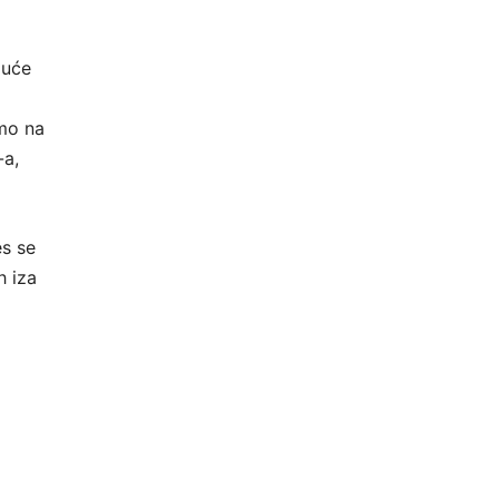
juće
mo na
-a,
s se
h iza