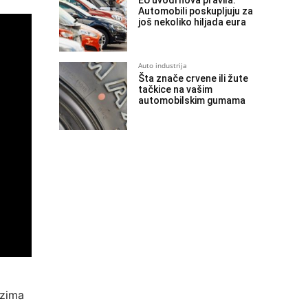
EU uvodi nova pravila:
Automobili poskupljuju za
još nekoliko hiljada eura
Auto industrija
Šta znače crvene ili žute
tačkice na vašim
automobilskim gumama
uzima