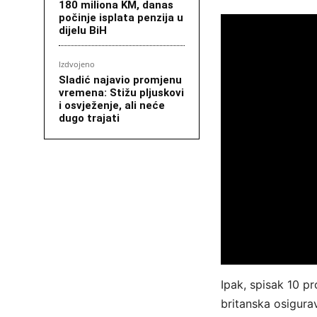
180 miliona KM, danas
počinje isplata penzija u
dijelu BiH
Izdvojeno
Sladić najavio promjenu
vremena: Stižu pljuskovi
i osvježenje, ali neće
dugo trajati
Ipak, spisak 10 p
britanska osigura