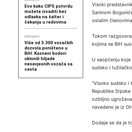
Visoki predstavni
Evo kako CIPS potvrdu
možete izvaditi bez
Saninom Bogunićem
odlaska na šalter i
ostalim članovima
čekanja u redovima
Tokom razgovora f
Izdvojeno
Više od 5.300 vozačkih
kojima se BiH suo
dozvola poništeno u
BiH: Kazneni bodovi
uklonili hiljade
U saopćenju koje 
nesavjesnih vozača sa
sudsko i tužilačk
cesta
“Visoko sudsko i 
Republike Srpske 
ozbiljno ugrožava
navedeno je iz O
Dodaje se da je 