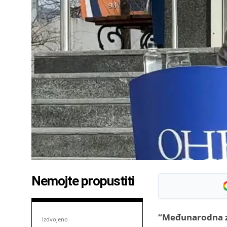
Nemojte propustiti
“Međunarodna za
Izdvojeno