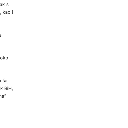
ak s
 kao i
s
soko
ušaj
k BiH,
a”,