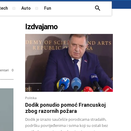
tech
Auto
Fun
Izdvajamo
ntari
0
Politika
Dodik ponudio pomoć Francuskoj
zbog razornih požara
Dodik je izrazio saučešće porodicama stradalih,
podršku povrijeđenima i svima koji su ostali bez