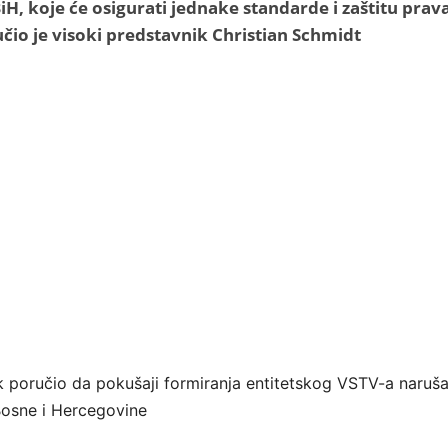
 BiH, koje će osigurati jednake standarde i zaštitu prav
čio je visoki predstavnik Christian Schmidt
k poručio da pokušaji formiranja entitetskog VSTV-a naruš
Bosne i Hercegovine