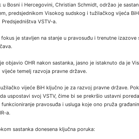
k u Bosni i Hercegovini, Christian Schmidt, održao je sastan
, predsjednikom Visokog sudskog i tužilačkog vijeća BiH,
 Predsjedništva VSTV-a.
okus je stavljen na stanje u pravosuđu i trenutne izazove 
čava.
je objavio OHR nakon sastanka, jasno je istaknuto da je Vi
o vijeće temelj razvoja pravne države.
tužilačko vijeće BiH ključno je za razvoj pravne države. Pok
da uspostavi svoj VSTV, čime bi se prekršio ustavni poreda
 funkcioniranje pravosuđa i usluga koje ono pruža građanim
HR-a.
tokom sastanka donesena ključna poruka: