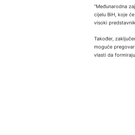
“Međunarodna zaj
cijelu BiH, koje ć
visoki predstavni
Također, zaključe
moguće pregovarat
vlasti da formiraju