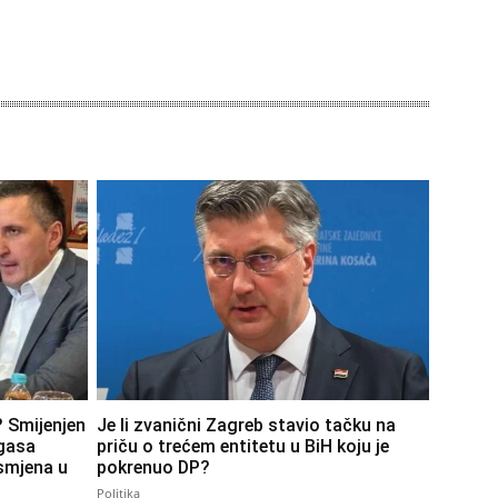
? Smijenjen
Je li zvanični Zagreb stavio tačku na
-gasa
priču o trećem entitetu u BiH koju je
 smjena u
pokrenuo DP?
Politika