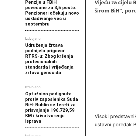
Vijeću za cijelu
Penzije u FBiH
povećane za 3,5 posto:
širom BiH”, poru
Penzioneri očekuju novo
usklađivanje već u
septembru
Izdvojeno
Udruženja žrtava
podnijela prigovor
RTRS-u: Zbog kršenja
profesionalnih
standarda i vrijeđanja
žrtava genocida
Izdvojeno
Optužnica podignuta
protiv zaposlenika Suda
BiH: Bublin se tereti za
prisvajanje 196.729,59
KM i krivotvorenje
Visoki predstavni
isprava
ustavni poredak 
Izdvojeno