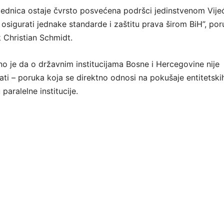
ednica ostaje čvrsto posvećena podršci jedinstvenom Vije
e osigurati jednake standarde i zaštitu prava širom BiH”, por
k Christian Schmidt.
no je da o državnim institucijama Bosne i Hercegovine nije
i – poruka koja se direktno odnosi na pokušaje entitetski
 paralelne institucije.