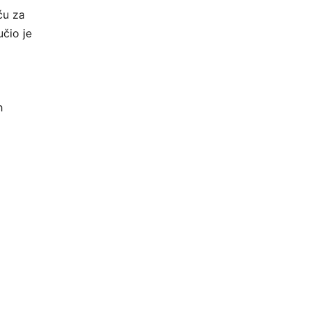
ću za
učio je
h