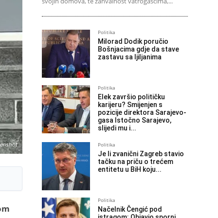
svojih domova, te zahvalnost vatrogascima,...
Politika
Milorad Dodik poručio
Bošnjacima gdje da stave
zastavu sa ljiljanima
Politika
Elek završio političku
karijeru? Smijenjen s
pozicije direktora Sarajevo-
gasa Istočno Sarajevo,
slijedi mu i...
Politika
eenshot
Je li zvanični Zagreb stavio
tačku na priču o trećem
entitetu u BiH koju...
Politika
nom
Načelnik Čengić pod
istragom: Objavio sporni