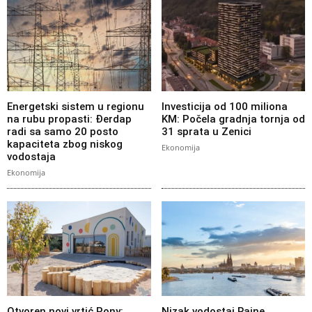
Energetski sistem u regionu
Investicija od 100 miliona
na rubu propasti: Đerdap
KM: Počela gradnja tornja od
radi sa samo 20 posto
31 sprata u Zenici
kapaciteta zbog niskog
Ekonomija
vodostaja
Ekonomija
Otvoren novi vrtić Pony:
Nizak vodostaj Rajne