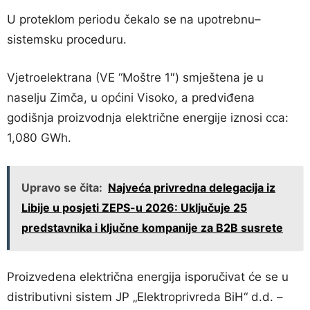
U proteklom periodu čekalo se na upotrebnu–
sistemsku proceduru.
Vjetroelektrana (VE “Moštre 1″) smještena je u
naselju Zimča, u općini Visoko, a predviđena
godišnja proizvodnja električne energije iznosi cca:
1,080 GWh.
Upravo se čita:
Najveća privredna delegacija iz
Libije u posjeti ZEPS-u 2026: Uključuje 25
predstavnika i ključne kompanije za B2B susrete
Proizvedena električna energija isporučivat će se u
distributivni sistem JP „Elektroprivreda BiH“ d.d. –