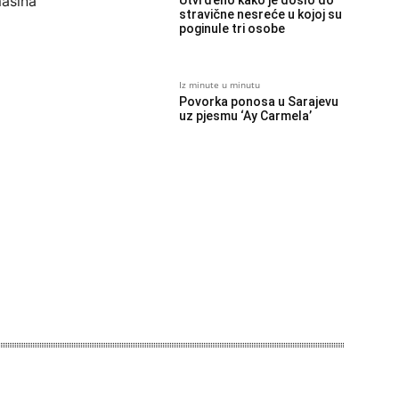
mašina
Utvrđeno kako je došlo do
stravične nesreće u kojoj su
poginule tri osobe
Iz minute u minutu
Povorka ponosa u Sarajevu
uz pjesmu ‘Ay Carmela’