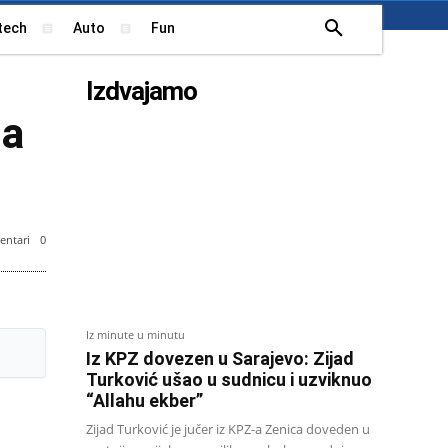
tech
Auto
Fun
Izdvajamo
ja
ntari
0
o: Avaz
Iz minute u minutu
Iz KPZ dovezen u Sarajevo: Zijad
Turković ušao u sudnicu i uzviknuo
“Allahu ekber”
Zijad Turković je jučer iz KPZ-a Zenica doveden u