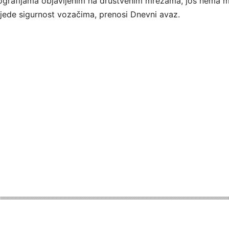
ografijama objavljenim na društvenim mrežama, još nema 
ijede sigurnost vozačima, prenosi Dnevni avaz.