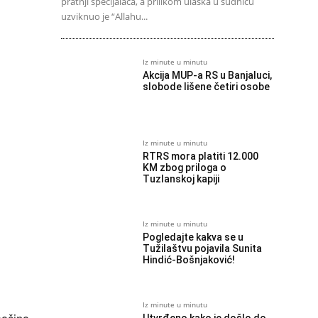
pratnji specijalaca, a prilikom ulaska u sudnicu
uzviknuo je “Allahu...
Iz minute u minutu
Akcija MUP-a RS u Banjaluci,
slobode lišene četiri osobe
Iz minute u minutu
RTRS mora platiti 12.000
KM zbog priloga o
Tuzlanskoj kapiji
Iz minute u minutu
Pogledajte kakva se u
Tužilaštvu pojavila Sunita
Hindić-Bošnjaković!
Iz minute u minutu