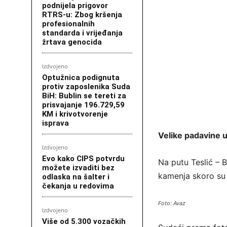
podnijela prigovor
RTRS-u: Zbog kršenja
profesionalnih
standarda i vrijeđanja
žrtava genocida
Izdvojeno
Optužnica podignuta
protiv zaposlenika Suda
BiH: Bublin se tereti za
prisvajanje 196.729,59
KM i krivotvorenje
isprava
Velike padavine 
Izdvojeno
Evo kako CIPS potvrdu
Na putu Teslić – B
možete izvaditi bez
kamenja skoro su 
odlaska na šalter i
čekanja u redovima
Foto: Avaz
Izdvojeno
Više od 5.300 vozačkih