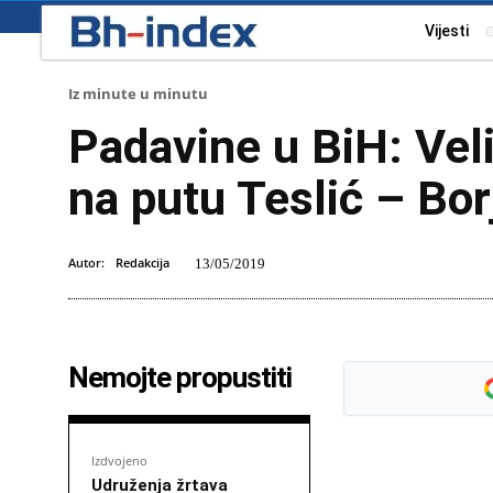
Vijesti
Iz minute u minutu
Padavine u BiH: Veli
na putu Teslić – Bor
Autor:
Redakcija
13/05/2019
Nemojte propustiti
Izdvojeno
Udruženja žrtava