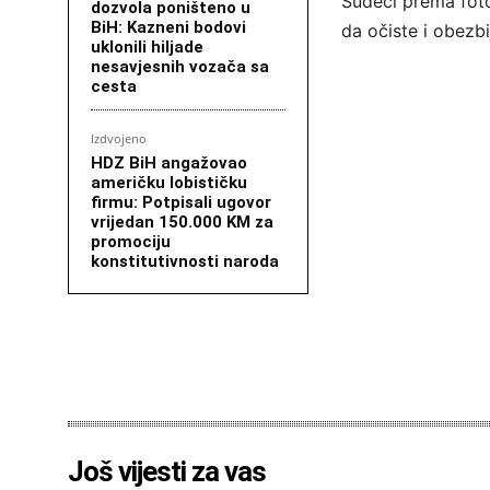
Sudeći prema fot
dozvola poništeno u
BiH: Kazneni bodovi
da očiste i obezb
uklonili hiljade
nesavjesnih vozača sa
cesta
Izdvojeno
HDZ BiH angažovao
američku lobističku
firmu: Potpisali ugovor
vrijedan 150.000 KM za
promociju
konstitutivnosti naroda
Još vijesti za vas