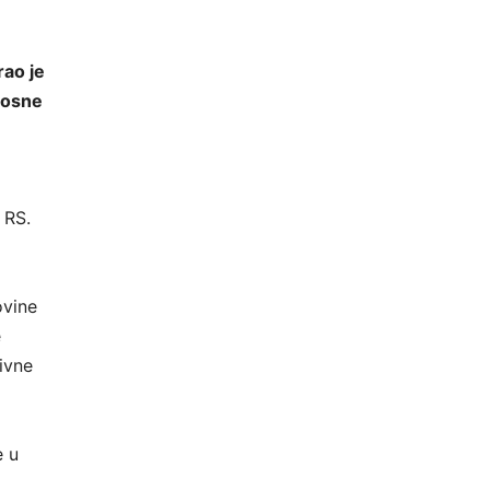
rao je
 Bosne
 RS.
ovine
e
ivne
e u