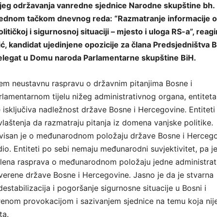
eg održavanja vanredne sjednice Narodne skupštine bh.
 jednom tačkom dnevnog reda: “Razmatranje informacije o
tičkoj i sigurnosnoj situaciji – mjesto i uloga RS-a”, reagi
ić, kandidat ujedinjene opozicije za člana Predsjedništva
delegat u Domu naroda Parlamentarne skupštine BiH.
jem neustavnu raspravu o državnim pitanjima Bosne i
lamentarnom tijelu nižeg administrativnog organa, entiteta
e isključiva nadležnost države Bosne i Hercegovine. Entiteti
laštenja da razmatraju pitanja iz domena vanjske politike.
 ovisan je o međunarodnom položaju države Bosne i Herceg
 dio. Entiteti po sebi nemaju međunarodni suvjektivitet, pa j
lena rasprava o međunarodnom položaju jedne administrat
uverene države Bosne i Hercegovine. Jasno je da je stvarna
estabilizacija i pogoršanje sigurnosne situacije u Bosni i
enom provokacijom i sazivanjem sjednice na temu koja nij
ta.