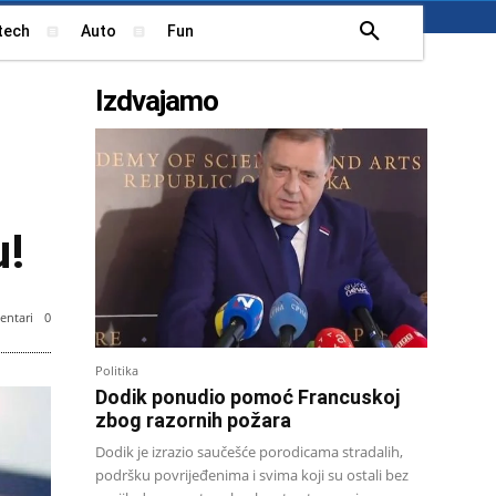
tech
Auto
Fun
Izdvajamo
u!
ntari
0
Politika
Dodik ponudio pomoć Francuskoj
zbog razornih požara
Dodik je izrazio saučešće porodicama stradalih,
podršku povrijeđenima i svima koji su ostali bez