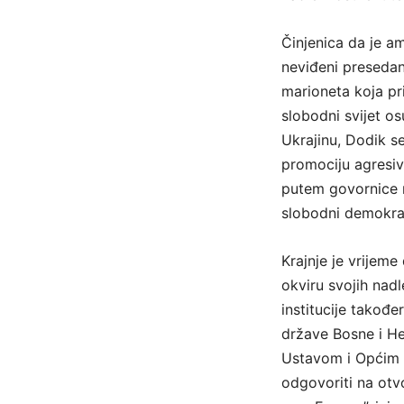
Činjenica da je a
neviđeni presedan
marioneta koja pr
slobodni svijet os
Ukrajinu, Dodik s
promociju agresiv
putem govornice n
slobodni demokrat
Krajnje je vrijeme
okviru svojih nad
institucije takođe
države Bosne i He
Ustavom i Općim 
odgovoriti na otv