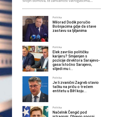
svojih domova, te zahvalnost vatrogascima,...
Politika
Milorad Dodik poručio
Bošnjacima gdje da stave
zastavu sa ljiljanima
Politika
Elek završio političku
karijeru? Smijenjen s
pozicije direktora Sarajevo-
gasa Istočno Sarajevo,
slijedi mu i...
Politika
Je li zvanični Zagreb stavio
tačku na priču o trećem
entitetu u BiH koju...
Politika
Načelnik Čengić pod
istragom: Objavio sporni