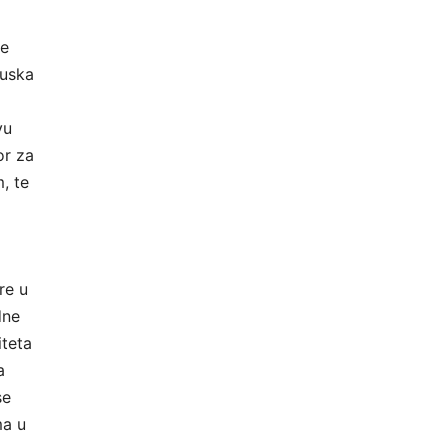
je
ruska
vu
or za
, te
re u
dne
iteta
a
se
ma u