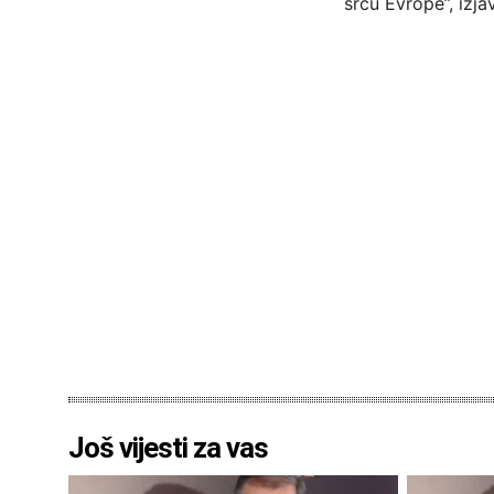
srcu Evrope”, izjav
Još vijesti za vas