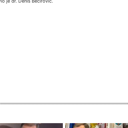
io je dr. Denis Bećirović.