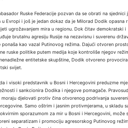
mbasador Ruske Federacije pozvan da se obrati na sjednici 
 u Evropi i još je jedan dokaz da je Milorad Dodik opasna 
ijeti ugrožavanjem mira u regionu. Dok čitav demokratski i
uđuje brutalnu agresiju Rusije na nezavisnu i suverenu drža
e ponaša kao vazal Putinovog režima. Dajući otvoren prost
ne ruske politike putem medija koje kontroliše njegov režim
enadležne entitetske skupštine, Dodik otvoreno provocira
ski svijet.
 da i visoki predstavnik u Bosni i Hercegovini preduzme mje
ležnosti i sankcionira Dodika i njegove pomagače. Pravosu
r moraju djelovati protiv čina otvorenog podrivanja suveren
rcegovine. Samo oštrim i jasnim protivmjerama, u skladu s
okvirnim sporazumom za mir u Bosni i Hercegovini, može 
oreni separatizam i promociju agresorskog Putinovog reži