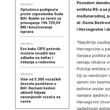
Povodom današnj
Izdvojeno
entiteta RS-a sa
Optužnica podignuta
protiv zaposlenika Suda
međunarodnoj, poli
BiH: Bublin se tereti za
dr. Denis Bećirov
prisvajanje 196.729,59
KM i krivotvorenje
i Hercegovine i 
isprava
“Najoštrije osuđu
Izdvojeno
Hercegovine u par
Evo kako CIPS potvrdu
možete izvaditi bez
Vanjska politika j
odlaska na šalter i
nemaju nikakva ov
čekanja u redovima
Položaj entiteta
Izdvojeno
čiji su neodvojivi
Više od 5.300 vozačkih
samim tim besmis
dozvola poništeno u
BiH: Kazneni bodovi
jedinice unutar s
uklonili hiljade
namjera sjednice d
nesavjesnih vozača sa
cesta
Hercegovini otvor
nadležnosti entite