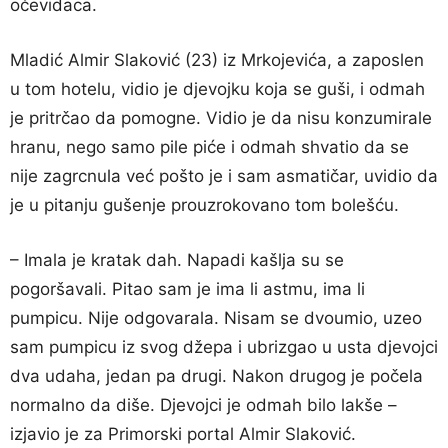
očevidaca.
Mladić Almir Slaković (23) iz Mrkojevića, a zaposlen
u tom hotelu, vidio je djevojku koja se guši, i odmah
je pritrčao da pomogne. Vidio je da nisu konzumirale
hranu, nego samo pile piće i odmah shvatio da se
nije zagrcnula već pošto je i sam asmatičar, uvidio da
je u pitanju gušenje prouzrokovano tom bolešću.
– Imala je kratak dah. Napadi kašlja su se
pogoršavali. Pitao sam je ima li astmu, ima li
pumpicu. Nije odgovarala. Nisam se dvoumio, uzeo
sam pumpicu iz svog džepa i ubrizgao u usta djevojci
dva udaha, jedan pa drugi. Nakon drugog je počela
normalno da diše. Djevojci je odmah bilo lakše –
izjavio je za Primorski portal Almir Slaković.