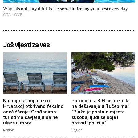
Još vijesti za vas
Na popularnoj plaži u
Porodica iz BiH se požalila
Hrvatskoj otkriveno fekalno
na dešavanja u Tučepima:
onečišćenje: Građanima i
“Plaža je postala mjesto
turistima savjetuju da ne
sukoba, ljudi se boje i
ulaze u more
pozvati policiju”
Region
Region