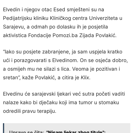
Elvedin i njegov otac Esed smješteni su na
Pedijatrijsku kliniku Kliničkog centra Univerziteta u
Sarajevu, a odmah po dolasku ih je posjetila
aktivistica Fondacije Pomozi.ba Zijada Povlakić.
“Iako su posjete zabranjene, ja sam uspjela kratko
ući i porazgovarati s Elvedinom. On se osjeća dobro,
a osmijeh mu ne silazi s lica. Veoma je pozitivan i
sretan”, kaže Povlakić, a citira je
Klix
.
Elvedinu će sarajevski ljekari već sutra početi vaditi
nalaze kako bi dječaku koji ima tumor u stomaku
odredili pravu terapiju.
Upravo se čita:
"Nisam ljekar zbog titule":