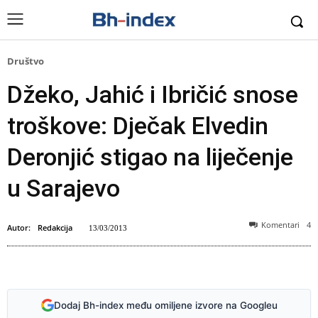
Društvo
Džeko, Jahić i Ibričić snose
troškove: Dječak Elvedin
Deronjić stigao na liječenje
u Sarajevo
Komentari
4
Autor:
Redakcija
13/03/2013
Zijada Povlakić sa Elvedinom
Dodaj Bh-index među omiljene izvore na Googleu