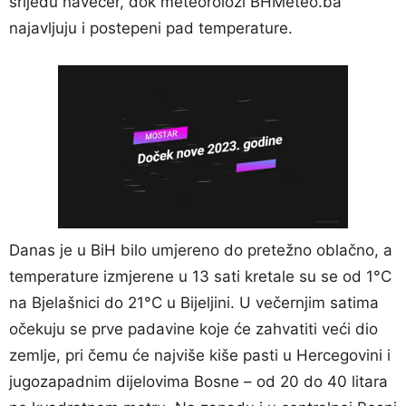
srijedu navečer, dok meteorolozi BHMeteo.ba
najavljuju i postepeni pad temperature.
Danas je u BiH bilo umjereno do pretežno oblačno, a
temperature izmjerene u 13 sati kretale su se od 1°C
na Bjelašnici do 21°C u Bijeljini. U večernjim satima
očekuju se prve padavine koje će zahvatiti veći dio
zemlje, pri čemu će najviše kiše pasti u Hercegovini i
jugozapadnim dijelovima Bosne – od 20 do 40 litara