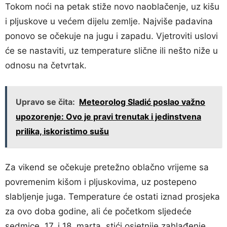
Tokom noći na petak stiže novo naoblačenje, uz kišu
i pljuskove u većem dijelu zemlje. Najviše padavina
ponovo se očekuje na jugu i zapadu. Vjetroviti uslovi
će se nastaviti, uz temperature slične ili nešto niže u
odnosu na četvrtak.
Upravo se čita:
Meteorolog Sladić poslao važno
upozorenje: Ovo je pravi trenutak i jedinstvena
prilika, iskoristimo sušu
Za vikend se očekuje pretežno oblačno vrijeme sa
povremenim kišom i pljuskovima, uz postepeno
slabljenje juga. Temperature će ostati iznad prosjeka
za ovo doba godine, ali će početkom sljedeće
sedmice, 17. i 18. marta, stići osjetnije zahlađenje.