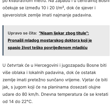
po kvadratnom metru. Na zapadu i u centralnoj Bosni
očekuje se između 10 i 20 l/m², dok će sjever i
sjeveroistok zemlje imati najmanje padavina.
Upravo se čita:
"Nisam ljekar zbog titule":
Pronašli mladog mostarskog doktora koji je
spasio život teško povrijeđenom mladiću
U četvrtak će u Hercegovini i jugozapadu Bosne biti
više oblaka i lokalnih padavina, dok će ostatak
zemlje imati pretežno sunčano vrijeme. Vjetar će biti
jak, s jugom koji će na planinama dosezati olujne
udare do 80 km/h. Dnevna temperatura će se kretati
od 14 do 22°C.