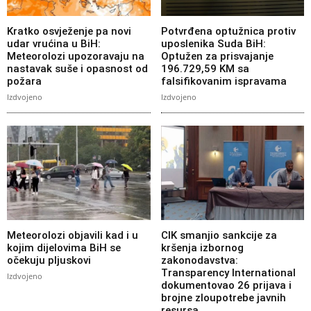
Kratko osvježenje pa novi
Potvrđena optužnica protiv
udar vrućina u BiH:
uposlenika Suda BiH:
Meteorolozi upozoravaju na
Optužen za prisvajanje
nastavak suše i opasnost od
196.729,59 KM sa
požara
falsifikovanim ispravama
Izdvojeno
Izdvojeno
Meteorolozi objavili kad i u
CIK smanjio sankcije za
kojim dijelovima BiH se
kršenja izbornog
očekuju pljuskovi
zakonodavstva:
Transparency International
Izdvojeno
dokumentovao 26 prijava i
brojne zloupotrebe javnih
resursa