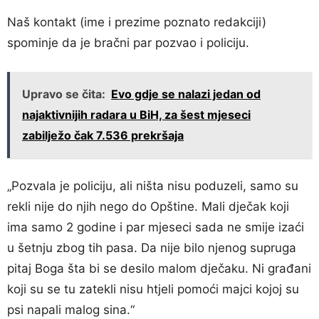
Naš kontakt (ime i prezime poznato redakciji)
spominje da je bračni par pozvao i policiju.
Upravo se čita:
Evo gdje se nalazi jedan od
najaktivnijih radara u BiH, za šest mjeseci
zabilježo čak 7.536 prekršaja
„Pozvala je policiju, ali ništa nisu poduzeli, samo su
rekli nije do njih nego do Opštine. Mali dječak koji
ima samo 2 godine i par mjeseci sada ne smije izaći
u šetnju zbog tih pasa. Da nije bilo njenog supruga
pitaj Boga šta bi se desilo malom dječaku. Ni građani
koji su se tu zatekli nisu htjeli pomoći majci kojoj su
psi napali malog sina.“