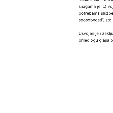
snagama je: c) vo
potrebama službe 
sposobnosti”, sto
Usvojen je i zakl
prijedlogu glasa 