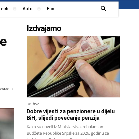
tech
Auto
Fun
Izdvajamo
je
ntari
0
Društvo
Dobre vijesti za penzionere u dijelu
BiH, slijedi povećanje penzija
Kako su naveli iz Ministarstva, rebalansom
Budžeta Republike Srpske za 2026. godinu za