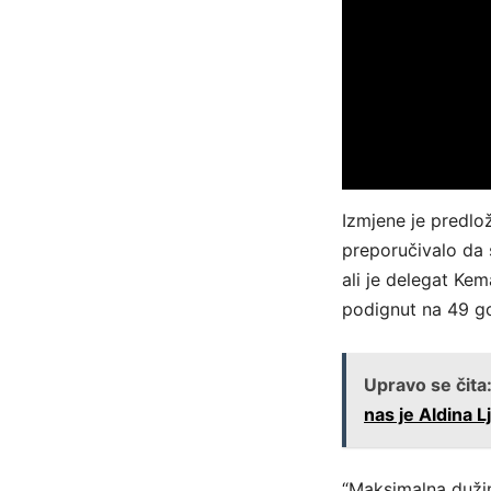
Izmjene je predlo
preporučivalo da 
ali je delegat Ke
podignut na 49 go
Upravo se čita
nas je Aldina 
“Maksimalna dužin