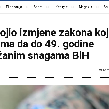
Ekonomija
Sport
Lifestyle
Magazin
Sci
ojio izmjene zakona ko
ma da do 49. godine
užanim snagama BiH
Kome