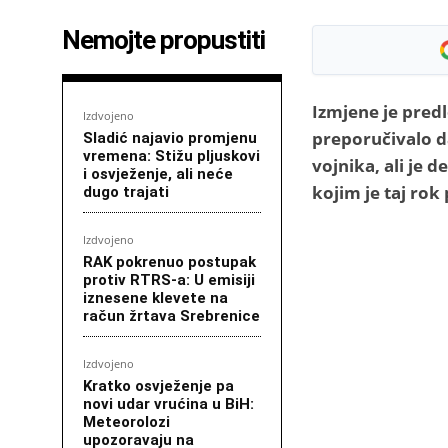
Nemojte propustiti
Izmjene je predl
Izdvojeno
preporučivalo d
Sladić najavio promjenu
vremena: Stižu pljuskovi
vojnika, ali je
i osvježenje, ali neće
kojim je taj rok
dugo trajati
Izdvojeno
RAK pokrenuo postupak
protiv RTRS-a: U emisiji
iznesene klevete na
račun žrtava Srebrenice
Izdvojeno
Kratko osvježenje pa
novi udar vrućina u BiH:
Meteorolozi
upozoravaju na