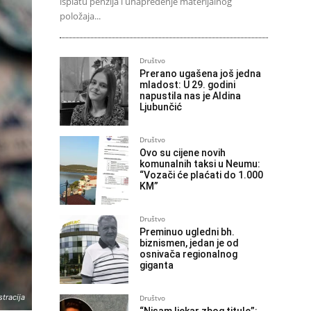
isplatu penzija i unapređenje materijalnog
položaja...
Društvo
Prerano ugašena još jedna
mladost: U 29. godini
napustila nas je Aldina
Ljubunčić
Društvo
Ovo su cijene novih
komunalnih taksi u Neumu:
“Vozači će plaćati do 1.000
KM”
Društvo
Preminuo ugledni bh.
biznismen, jedan je od
osnivača regionalnog
giganta
stracija
Društvo