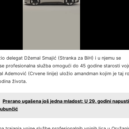
žio delegat Džemal Smajić (Stranka za BiH) i u njemu se
se profesionalna služba omogući do 45 godine starosti voj
mal Ademović (Crvene linije) uložio amandman kojim je taj r
dina života.
:
Prerano ugašena još jedna mladost: U 29. godini napusti
Ljubunčić
a trajanja vojne službe profesionalnih vojnih lica u Oružan