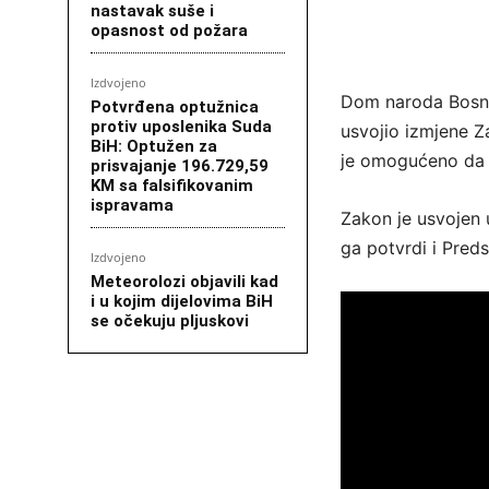
nastavak suše i
opasnost od požara
Izdvojeno
Dom naroda Bosne 
Potvrđena optužnica
protiv uposlenika Suda
usvojio izmjene 
BiH: Optužen za
je omogućeno da p
prisvajanje 196.729,59
KM sa falsifikovanim
ispravama
Zakon je usvojen 
ga potvrdi i Pred
Izdvojeno
Meteorolozi objavili kad
i u kojim dijelovima BiH
se očekuju pljuskovi