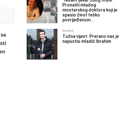
“Nisam ljekar zbog titule”:
Pronašli mladog
mostarskog doktora koji je
spasio život teško
povrijeđenom...
Društvo
 se
Tužna vijest: Prerano nas je
napustio mladić Ibrahim
sti
an