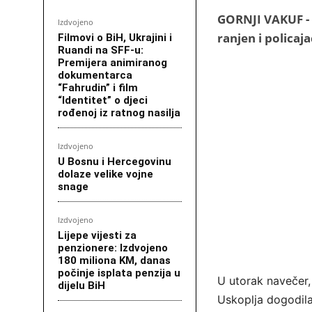
GORNJI VAKUF - I
Izdvojeno
ranjen i policaj
Filmovi o BiH, Ukrajini i
Ruandi na SFF-u:
Premijera animiranog
dokumentarca
“Fahrudin” i film
“Identitet” o djeci
rođenoj iz ratnog nasilja
Izdvojeno
U Bosnu i Hercegovinu
dolaze velike vojne
snage
Izdvojeno
Lijepe vijesti za
penzionere: Izdvojeno
180 miliona KM, danas
počinje isplata penzija u
U utorak navečer,
dijelu BiH
Uskoplja dogodila