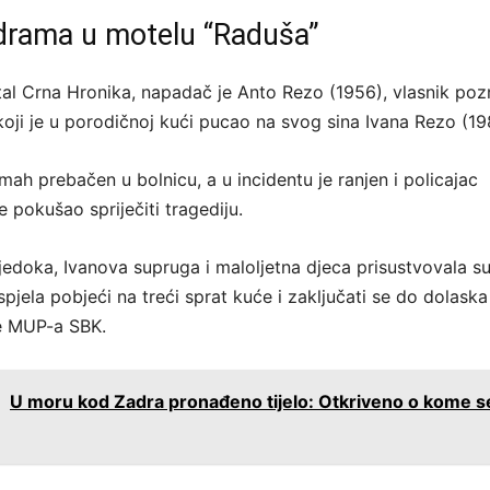
drama u motelu “Raduša”
al Crna Hronika, napadač je Anto Rezo (1956), vlasnik po
koji je u porodičnoj kući pucao na svog sina Ivana Rezo (19
dmah prebačen u bolnicu, a u incidentu je ranjen i policajac
e pokušao spriječiti tragediju.
jedoka, Ivanova supruga i maloljetna djeca prisustvovala s
spjela pobjeći na treći sprat kuće i zaključati se do dolaska
ce MUP-a SBK.
:
U moru kod Zadra pronađeno tijelo: Otkriveno o kome s