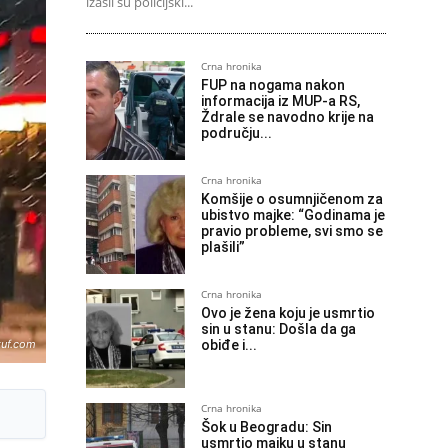
izašli su policijski...
Crna hronika
FUP na nogama nakon
informacija iz MUP-a RS,
Ždrale se navodno krije na
području...
Crna hronika
Komšije o osumnjičenom za
ubistvo majke: “Godinama je
pravio probleme, svi smo se
plašili”
Crna hronika
Ovo je žena koju je usmrtio
sin u stanu: Došla da ga
obiđe i...
kuf.com
Crna hronika
Šok u Beogradu: Sin
usmrtio majku u stanu