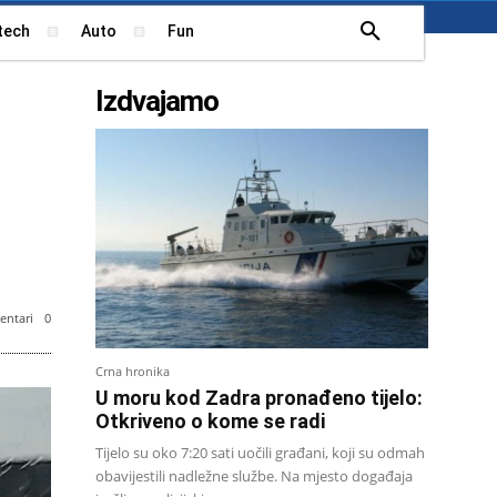
tech
Auto
Fun
Izdvajamo
ntari
0
Crna hronika
U moru kod Zadra pronađeno tijelo:
Otkriveno o kome se radi
Tijelo su oko 7:20 sati uočili građani, koji su odmah
obavijestili nadležne službe. Na mjesto događaja