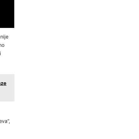
nije
no
i
aze
eva”,