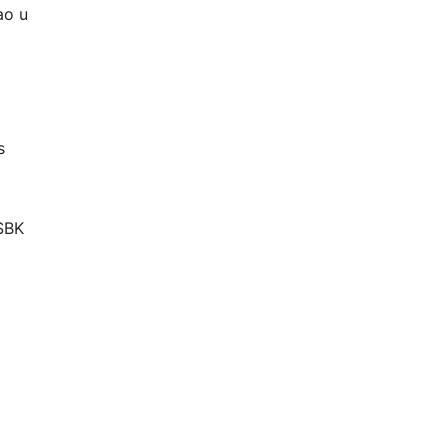
ao u
a
s
 SBK