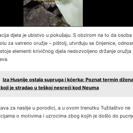
acija djela je ubistvo u pokušaju. S obzirom na to da osoba 
lu za vatreno oružje – pištolj, utvrđuju se činjenice, odnos
ostoje elementi krivičnog djela nedozvoljeno držanje oružja 
ava.
:
Iza Husnije ostala supruga i kćerka: Poznat termin džen
koji je stradao u teškoj nesreći kod Neuma
rijava za nasilje u porodici, a u ovom trenutku Tužilaštvo ne
cijama o motivima i uzrocima zbog kojih je došlo do pucnj