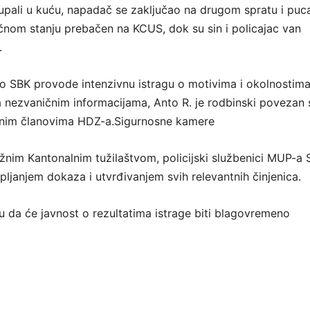
 upali u kuću, napadač se zaključao na drugom spratu i puc
tičnom stanju prebačen na KCUS, dok su sin i policajac van
.
štvo SBK provode intenzivnu istragu o motivima i okolnostim
a nezvaničnim informacijama, Anto R. je rodbinski povezan 
anim članovima HDZ-a.Sigurnosne kamere
ežnim Kantonalnim tužilaštvom, policijski službenici MUP-a
upljanjem dokaza i utvrđivanjem svih relevantnih činjenica.
ju da će javnost o rezultatima istrage biti blagovremeno