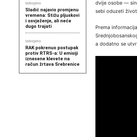
dvije osobe — sin
Izdvojeno
Sladić najavio promjenu
sebi oduzeti život
vremena: Stižu pljuskovi
i osvježenje, ali neće
dugo trajati
Prema informacija
Srednjobosanskog 
Izdvojeno
a dodatno se utvr
RAK pokrenuo postupak
protiv RTRS-a: U emisiji
iznesene klevete na
račun žrtava Srebrenice