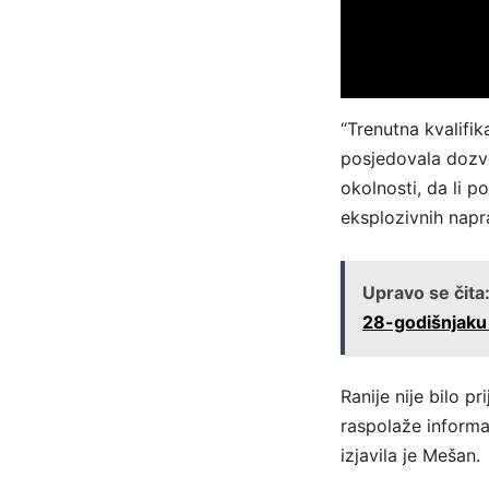
“Trenutna kvalifik
posjedovala dozvo
okolnosti, da li p
eksplozivnih napr
Upravo se čita
28-godišnjaku 
Ranije nije bilo p
raspolaže informa
izjavila je Mešan.