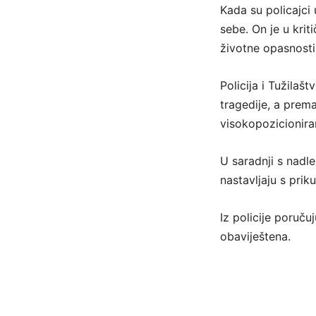
Kada su policajci
sebe. On je u kri
životne opasnosti
Policija i Tužila
tragedije, a prem
visokopozicionir
U saradnji s nadl
nastavljaju s prik
Iz policije poruču
obaviještena.