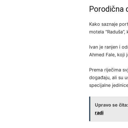
Porodična 
Kako saznaje port
motela “Raduša”, 
Ivan je ranjen i o
Ahmed Fale, koji j
Prema riječima sv
događaju, ali su u
specijalne jedini
Upravo se čita
radi