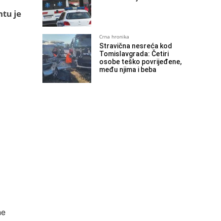
ntu je
Crna hronika
Stravična nesreća kod
Tomislavgrada: Četiri
osobe teško povrijeđene,
među njima i beba
ne