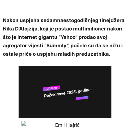
Nakon uspjeha sedamnaestogodišnjeg tinejdžera
Nika D’Alojzija, koji je postao multimilioner nakon
što je internet gigantu “Yahoo” prodao svoj
agregator vijesti “Summly”, počele su da se nižu i
ostale priče o uspjehu mladih preduzetnika.