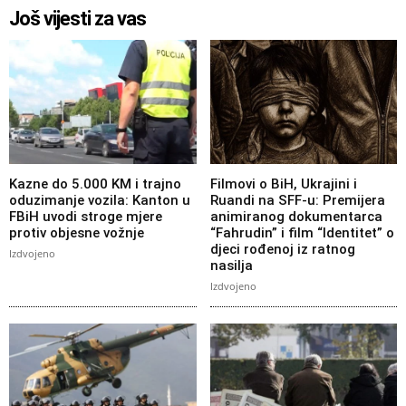
Još vijesti za vas
Kazne do 5.000 KM i trajno
Filmovi o BiH, Ukrajini i
oduzimanje vozila: Kanton u
Ruandi na SFF-u: Premijera
FBiH uvodi stroge mjere
animiranog dokumentarca
protiv objesne vožnje
“Fahrudin” i film “Identitet” o
djeci rođenoj iz ratnog
Izdvojeno
nasilja
Izdvojeno