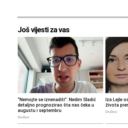
Još vijesti za vas
“Nemojte se iznenaditi”: Nedim Sladić
Iza Lejle o
detaljno prognozirao šta nas čeka u
života pre
augustu i septembru
Društvo
Društvo