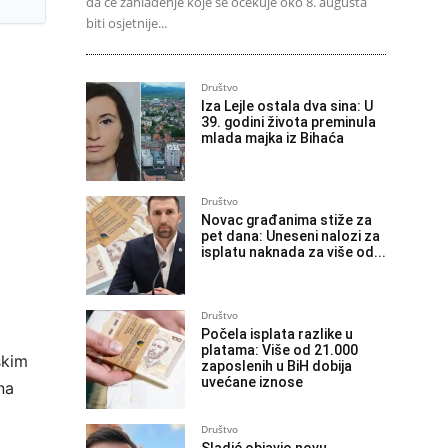
da će zahlađenje koje se očekuje oko 8. augusta
biti osjetnije...
Društvo
Iza Lejle ostala dva sina: U
39. godini života preminula
mlada majka iz Bihaća
Društvo
Novac građanima stiže za
pet dana: Uneseni nalozi za
isplatu naknada za više od...
Društvo
Počela isplata razlike u
platama: Više od 21.000
skim
zaposlenih u BiH dobija
uvećane iznose
na
Društvo