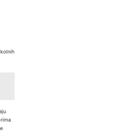
kolnih
aju
orima
je