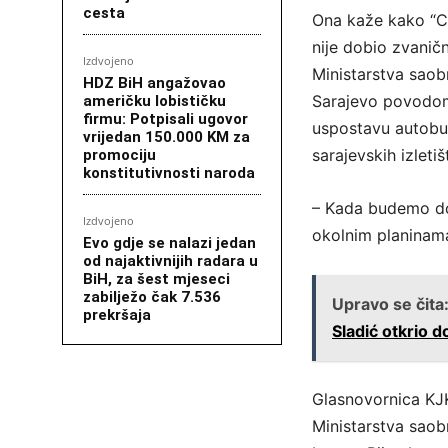
cesta
Ona kaže kako “Ce
nije dobio zvanič
Izdvojeno
Ministarstva saob
HDZ BiH angažovao
Sarajevo povodom 
američku lobističku
firmu: Potpisali ugovor
uspostavu autobus
vrijedan 150.000 KM za
sarajevskih izletišt
promociju
konstitutivnosti naroda
– Kada budemo dob
Izdvojeno
okolnim planinama
Evo gdje se nalazi jedan
od najaktivnijih radara u
BiH, za šest mjeseci
zabilježo čak 7.536
Upravo se čita
prekršaja
Sladić otkrio do
Glasnovornica KJK
Ministarstva saob