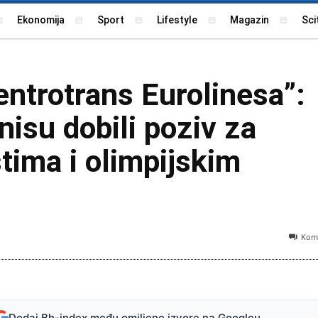
Ekonomija
Sport
Lifestyle
Magazin
Sci
ntrotrans Eurolinesa”:
isu dobili poziv za
tima i olimpijskim
Kome
Ilustracija (Foto
Dodaj Bh-index među omiljene izvore na Googleu