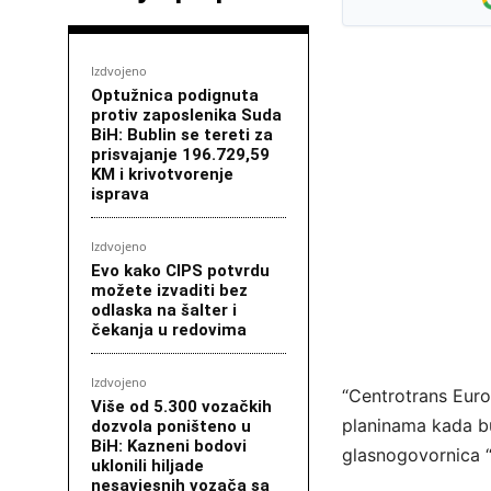
Izdvojeno
Optužnica podignuta
protiv zaposlenika Suda
BiH: Bublin se tereti za
prisvajanje 196.729,59
KM i krivotvorenje
isprava
Izdvojeno
Evo kako CIPS potvrdu
možete izvaditi bez
odlaska na šalter i
čekanja u redovima
Izdvojeno
“Centrotrans Eurol
Više od 5.300 vozačkih
planinama kada bu
dozvola poništeno u
BiH: Kazneni bodovi
glasnogovornica “
uklonili hiljade
nesavjesnih vozača sa