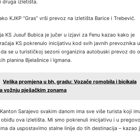
 druga izletišta.
ako KJKP “Gras” vrši prevoz na izletišta Barice i Trebević.
ja KS Jusuf Bubica je jučer u izjavi za Fenu kazao kako je
raćaja KS pokrenulo inicijativu kod svih javnih prevoznika u
da se u turističkoj sezoni organizira autobuski prevoz do o
skih planina Bjelašnice i Igmana.
:
Velika promjena u bh. gradu: Vozače romobila i bicikala
za vožnju pješačkim zonama
 Kanton Sarajevo svakim danom ima sve više turista koji im
 obiđu ova izletišta. Mi smo pokrenuli inicijativu i u pregov
ma da uspostavimo stalne linije do tih destinacija – kazao 