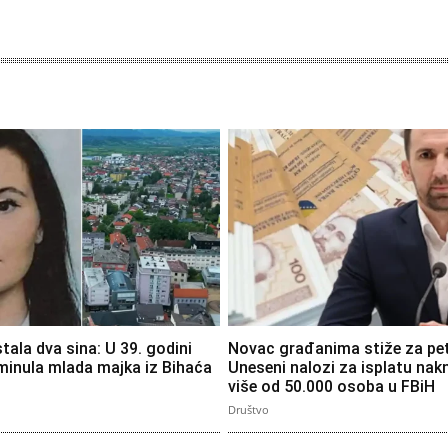
stala dva sina: U 39. godini
Novac građanima stiže za pet
minula mlada majka iz Bihaća
Uneseni nalozi za isplatu nak
više od 50.000 osoba u FBiH
Društvo