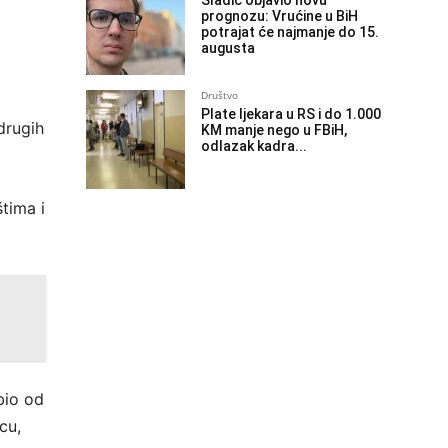
Sladić objavio novu
prognozu: Vrućine u BiH
potrajat će najmanje do 15.
augusta
Društvo
Plate ljekara u RS i do 1.000
drugih
KM manje nego u FBiH,
odlazak kadra...
tima i
bio od
cu,