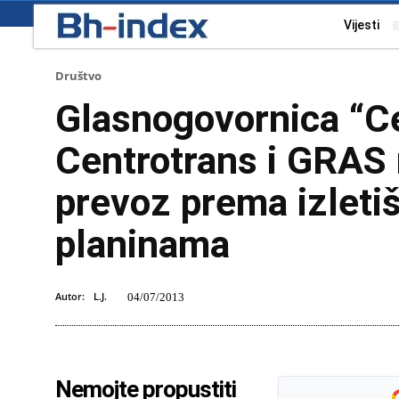
Vijesti
Društvo
Glasnogovornica “Ce
Centrotrans i GRAS n
prevoz prema izletiš
planinama
Autor:
L.J.
04/07/2013
Nemojte propustiti