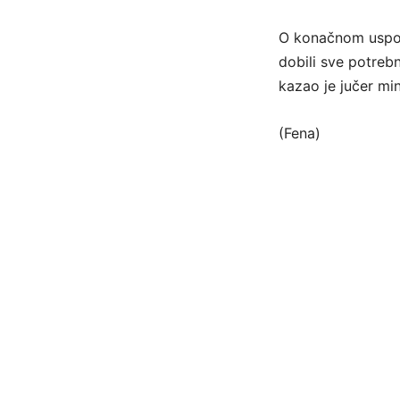
O konačnom uspost
dobili sve potrebn
kazao je jučer min
(Fena)