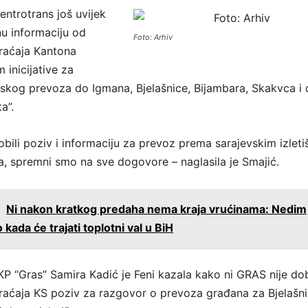
ntrotrans još uvijek
nu informaciju od
Foto: Arhiv
raćaja Kantona
inicijative za
kog prevoza do Igmana, Bjelašnice, Bijambara, Skakvca i 
a”.
ili poziv i informaciju za prevoz prema sarajevskim izletiš
, spremni smo na sve dogovore – naglasila je Smajić.
:
Ni nakon kratkog predaha nema kraja vrućinama: Nedim
 kada će trajati toplotni val u BiH
P “Gras” Samira Kadić je Feni kazala kako ni GRAS nije do
raćaja KS poziv za razgovor o prevoza građana za Bjelašni