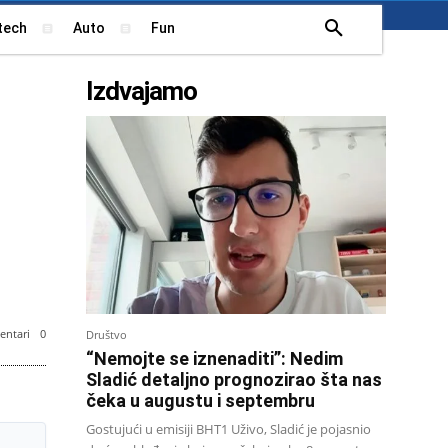
tech
Auto
Fun
Izdvajamo
ntari
0
Društvo
“Nemojte se iznenaditi”: Nedim
Sladić detaljno prognozirao šta nas
: Arhiv)
čeka u augustu i septembru
Gostujući u emisiji BHT1 Uživo, Sladić je pojasnio