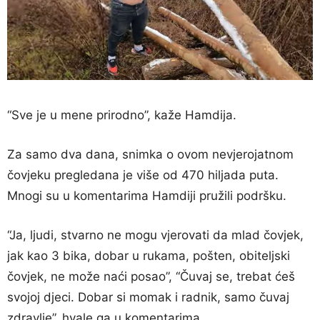
“Sve je u mene prirodno”, kaže Hamdija.
Za samo dva dana, snimka o ovom nevjerojatnom
čovjeku pregledana je više od 470 hiljada puta.
Mnogi su u komentarima Hamdiji pružili podršku.
“Ja, ljudi, stvarno ne mogu vjerovati da mlad čovjek,
jak kao 3 bika, dobar u rukama, pošten, obiteljski
čovjek, ne može naći posao”, “Čuvaj se, trebat ćeš
svojoj djeci. Dobar si momak i radnik, samo čuvaj
zdravlje”, hvale ga u komentarima.