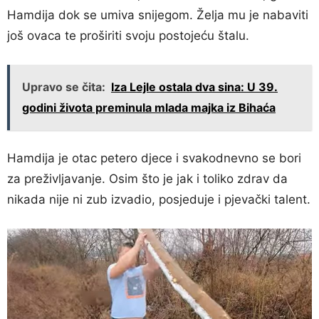
Hamdija dok se umiva snijegom. Želja mu je nabaviti
još ovaca te proširiti svoju postojeću štalu.
Upravo se čita:
Iza Lejle ostala dva sina: U 39.
godini života preminula mlada majka iz Bihaća
Hamdija je otac petero djece i svakodnevno se bori
za preživljavanje. Osim što je jak i toliko zdrav da
nikada nije ni zub izvadio, posjeduje i pjevački talent.