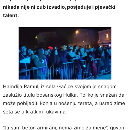
nikada nije ni zub izvadio, posjeduje i pjevački
talent.
Hamdija Ramulj iz sela Gaćice svojom je snagom
zaslužio titulu bosanskog Hulka. Toliko je snažan da
može pobijediti konja u nošenju tereta, a usred zime
šeta se u kratkim rukavima.
“Ja sam beton armirani, nema zime za mene”, govori