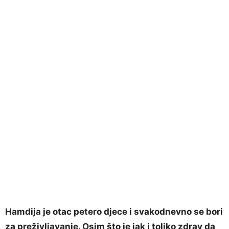
Hamdija je otac petero djece i svakodnevno se bori
za preživljavanje. Osim što je jak i toliko zdrav da