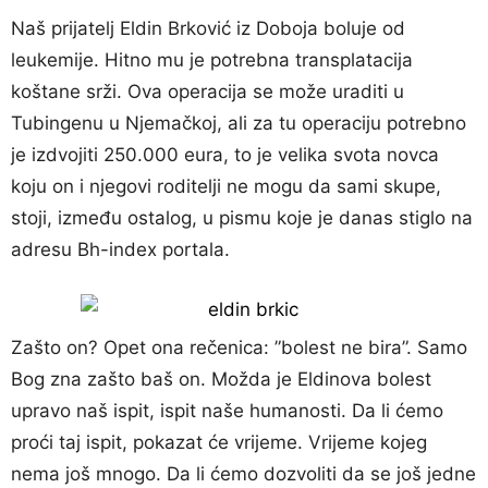
Naš prijatelj Eldin Brković iz Doboja boluje od
leukemije. Hitno mu je potrebna transplatacija
koštane srži. Ova operacija se može uraditi u
Tubingenu u Njemačkoj, ali za tu operaciju potrebno
je izdvojiti 250.000 eura, to je velika svota novca
koju on i njegovi roditelji ne mogu da sami skupe,
stoji, između ostalog, u pismu koje je danas stiglo na
adresu Bh-index portala.
Zašto on? Opet ona rečenica: ”bolest ne bira”. Samo
Bog zna zašto baš on. Možda je Eldinova bolest
upravo naš ispit, ispit naše humanosti. Da li ćemo
proći taj ispit, pokazat će vrijeme. Vrijeme kojeg
nema još mnogo. Da li ćemo dozvoliti da se još jedne