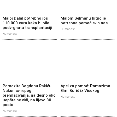
Maloj Dalal potrebno još
Malom Selmanu hitno je
110.000 eura kako bi bila
potrebna pomoć svih nas
podvrgnuta transplantaciji
Humanost
Humanost
Pomozite Bogdanu Rakiću:
Apel za pomoć: Pomozimo
Nakon svirepog
Elmi Burić iz Visokog
premlaćivanja, na desno oko
Humanost
uopšte ne vidi, na lijevo 30
posto
Humanost