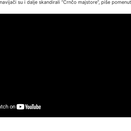
 navijači su i dalje skandirali “Crnčo majstore”, piše pomenuti