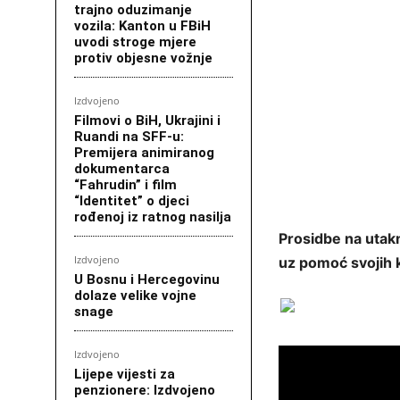
trajno oduzimanje
vozila: Kanton u FBiH
uvodi stroge mjere
protiv objesne vožnje
Izdvojeno
Filmovi o BiH, Ukrajini i
Ruandi na SFF-u:
Premijera animiranog
dokumentarca
“Fahrudin” i film
“Identitet” o djeci
rođenoj iz ratnog nasilja
Prosidbe na utakm
Izdvojeno
uz pomoć svojih k
U Bosnu i Hercegovinu
dolaze velike vojne
snage
Izdvojeno
Lijepe vijesti za
penzionere: Izdvojeno