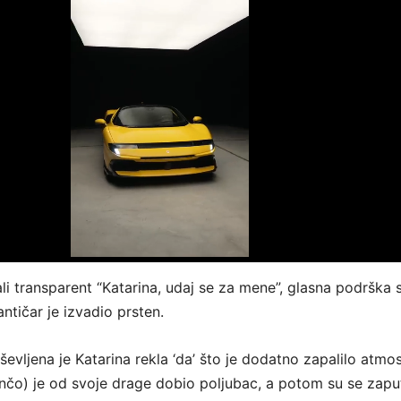
li transparent “Katarina, udaj se za mene”, glasna podrška s
antičar je izvadio prsten.
evljena je Katarina rekla ‘da’ što je dodatno zapalilo atmo
rnčo) je od svoje drage dobio poljubac, a potom su se zaput