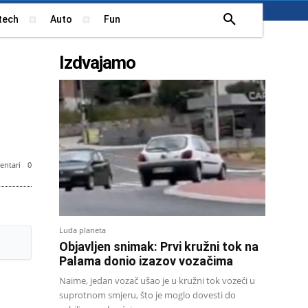
tech
Auto
Fun
Izdvajamo
ntari
0
Luda planeta
Objavljen snimak: Prvi kružni tok na
Palama donio izazov vozačima
Naime, jedan vozač ušao je u kružni tok vozeći u
suprotnom smjeru, što je moglo dovesti do