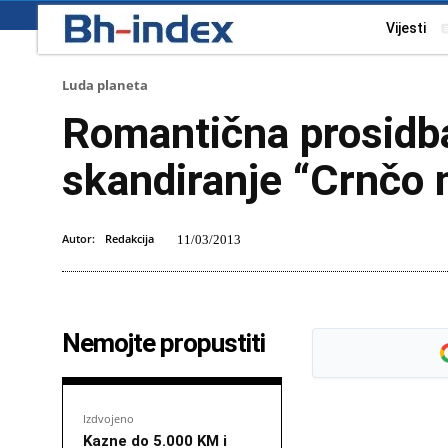
Vijesti
Luda planeta
Romantična prosidba
skandiranje “Crnčo 
Autor:
Redakcija
11/03/2013
Nemojte propustiti
Izdvojeno
Kazne do 5.000 KM i