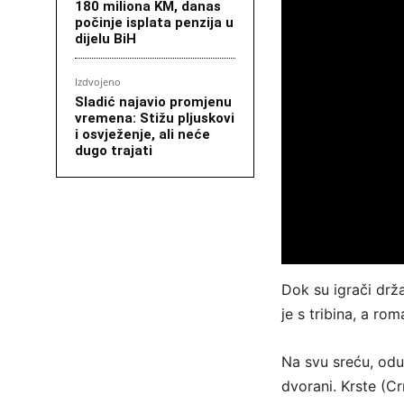
180 miliona KM, danas
počinje isplata penzija u
dijelu BiH
Izdvojeno
Sladić najavio promjenu
vremena: Stižu pljuskovi
i osvježenje, ali neće
dugo trajati
Dok su igrači drža
je s tribina, a rom
Na svu sreću, oduš
dvorani. Krste (C