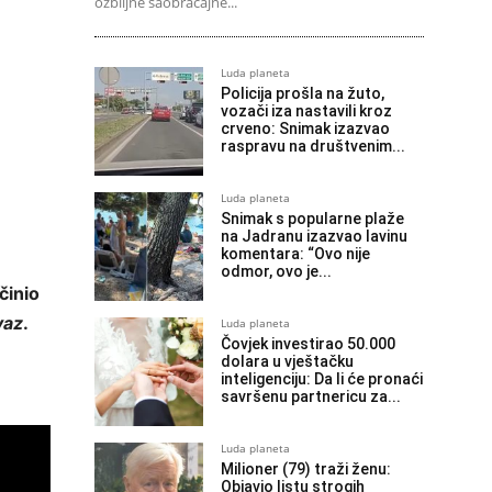
ozbiljne saobraćajne...
Luda planeta
Policija prošla na žuto,
vozači iza nastavili kroz
crveno: Snimak izazvao
raspravu na društvenim...
Luda planeta
Snimak s popularne plaže
na Jadranu izazvao lavinu
komentara: “Ovo nije
odmor, ovo je...
činio
vaz
.
Luda planeta
Čovjek investirao 50.000
dolara u vještačku
inteligenciju: Da li će pronaći
savršenu partnericu za...
Luda planeta
Milioner (79) traži ženu:
Objavio listu strogih