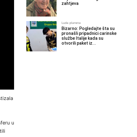
zahtjeva
Luda planeta
Bizarno: Pogledajte šta su
pronašli pripadnici carinske
službe Italije kada su
otvorili paket iz...
tizala
sferu u
ili